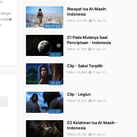
ku
Riwayat Isa Al-Masih:
langit.
Indonesia
rdosa!�
Dilihat 43,769
01 Apr 21
h
02:07:53
01 Pada Mulanya Saat
Penciptaan - Indonesia
Dilihat 37,058
01 Apr 21
08:09
Clip - Saksi Terpilih
Dilihat 33,668
11 Apr 21
09:26
Clip - Legiun
Dilihat 26,552
02 Apr 21
03:36
02 Kelahiran Isa Al-Masih -
Indonesia
Dilihat 25,765
01 Apr 21