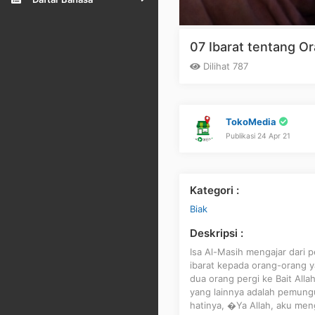
07 Ibarat tentang O
Dilihat 787
TokoMedia
Publikasi 24 Apr 21
Kategori :
Biak
Deskripsi :
Isa Al-Masih mengajar dari 
ibarat kepada orang-orang 
dua orang pergi ke Bait Alla
yang lainnya adalah pemungut
hatinya, �Ya Allah, aku men