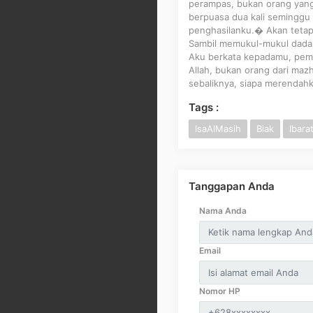
perampas, bukan orang yang 
berpuasa dua kali semingg
penghasilanku.� Akan tetapi
Sambil memukul-mukul dada 
Aku berkata kepadamu, pemu
Allah, bukan orang dari mazh
sebaliknya, siapa merendahka
Tags :
IsaAlMasih
Biak
Ibar
Tanggapan Anda
Nama Anda
Email
Nomor HP