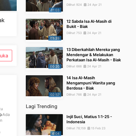
Dilihat 924
24 Apr 21
01:03
ak
12 Sabda Isa Al-Masih di
Bukit - Biak
Dilihat 753
24 Apr 21
03:39
13 Diberkahilah Mereka yang
Mendengar & Melakukan
uka
Perkataan Isa Al-Masih - Biak
00:20
Dilihat 666
24 Apr 21
14 Isa Al-Masih
Mengampuni Wanita yang
Berdosa - Biak
02:57
Dilihat 766
24 Apr 21
Lagi Trending
tu
 �Ada
Injil Suci, Matius 1:1-25 -
an
Indonesia
Dilihat 78,159
15 Feb 23
n
6:04