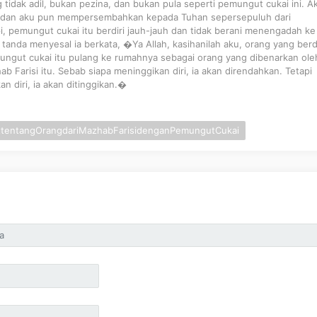
tidak adil, bukan pezina, dan bukan pula seperti pemungut cukai ini. A
u dan aku pun mempersembahkan kepada Tuhan sepersepuluh dari
, pemungut cukai itu berdiri jauh-jauh dan tidak berani menengadah ke 
tanda menyesal ia berkata, �Ya Allah, kasihanilah aku, orang yang be
ngut cukai itu pulang ke rumahnya sebagai orang yang dibenarkan ole
ab Farisi itu. Sebab siapa meninggikan diri, ia akan direndahkan. Tetapi
n diri, ia akan ditinggikan.�
attentangOrangdariMazhabFarisidenganPemungutCukai