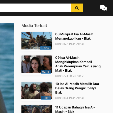
Media Terkait
08 Mukjizat Isa Al-Masih
Menangkap Ikan - Biak
Dilihat 827
24 Apr 21
02:02
09 Isa Al-Masih
Menghidupkan Kembali
Anak Perempuan Yairus yang
Mati - Biak
02:15
Dilihat 794
24 Apr 21
10 Isa Al-Masih Memilih Dua
Belas Orang Pengikut-Nya -
Biak
03:11
Dilihat 872
24 Apr 21
11 Ucapan Bahagia Isa Al-
Masih - Biak