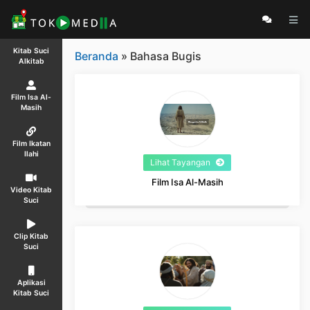
Kitab Suci
Beranda
» Bahasa Bugis
Alkitab
Film Isa Al-
Masih
Film Ikatan
Ilahi
Lihat Tayangan
Film Isa Al-Masih
Video Kitab
Suci
Clip Kitab
Suci
Aplikasi
Kitab Suci