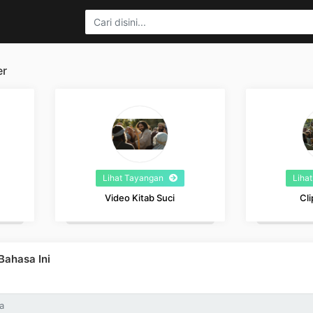
er
Lihat Tayangan
Liha
Video Kitab Suci
Cli
ahasa Ini