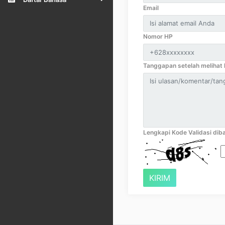
Email
Nomor HP
Tanggapan setelah melihat k
Lengkapi Kode Validasi diba