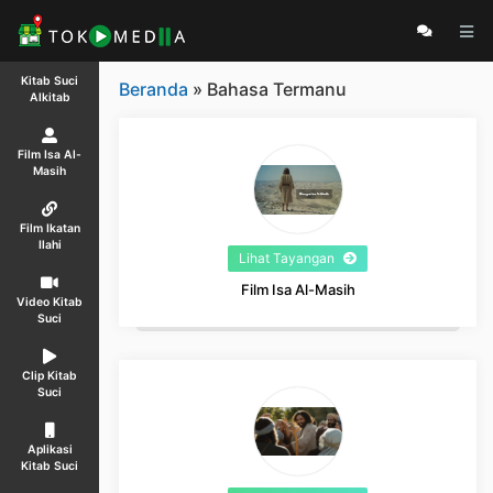
Kitab Suci
Beranda
» Bahasa Termanu
Alkitab
Film Isa Al-
Masih
Film Ikatan
Ilahi
Lihat Tayangan
Film Isa Al-Masih
Video Kitab
Suci
Clip Kitab
Suci
Aplikasi
Kitab Suci