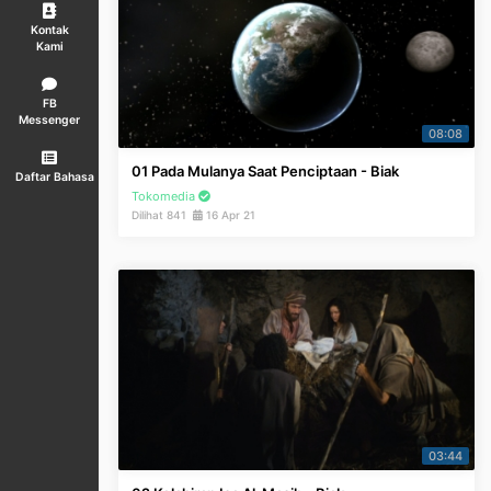
Kontak
Kami
FB
Messenger
08:08
01 Pada Mulanya Saat Penciptaan - Biak
Daftar Bahasa
Tokomedia
Dilihat 841
16 Apr 21
03:44