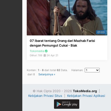
01:03
07 Ibarat tentang Orang dari Mazhab Farisi
dengan Pemungut Cukai - Biak
Tokomedia
Dilihat 789
24 Apr 21
Konten :
1
-
8
dari total
62
Data. Halaman:
dari 8
Selanjutnya »
© Hak Cipta 2020 - 2026
TokoMedia.org
|
Kebijakan Privasi Situs
|
Kebijakan Privasi Aplikasi