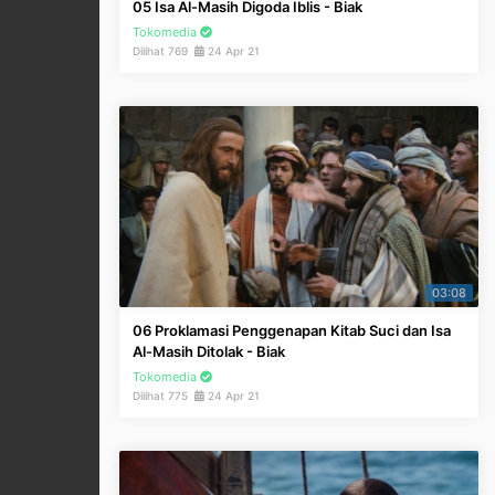
05 Isa Al-Masih Digoda Iblis - Biak
Tokomedia
Dilihat 769
24 Apr 21
03:08
06 Proklamasi Penggenapan Kitab Suci dan Isa
Al-Masih Ditolak - Biak
Tokomedia
Dilihat 775
24 Apr 21