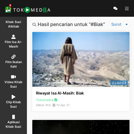
Kitab Suci
Hasil pencarian untuk “#Biak”
Sorot
Alkitab
Film Isa Al-
Masih
Film Ikatan
Ilahi
Video Kitab
02:07:54
Suci
Riwayat Isa Al-Masih: Biak
Tokomedia
Clip Kitab
Dilihat 914
10 Apr 21
Suci
Aplikasi
Kitab Suci