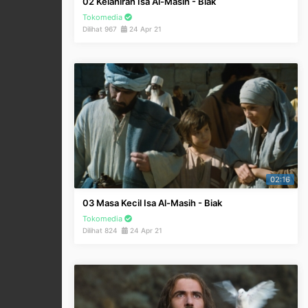
02 Kelahiran Isa Al-Masih - Biak
Tokomedia
Dilihat 967
24 Apr 21
02:16
03 Masa Kecil Isa Al-Masih - Biak
Tokomedia
Dilihat 824
24 Apr 21