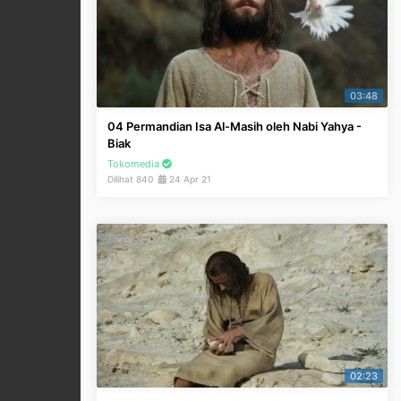
03:48
04 Permandian Isa Al-Masih oleh Nabi Yahya -
Biak
Tokomedia
Dilihat 840
24 Apr 21
02:23