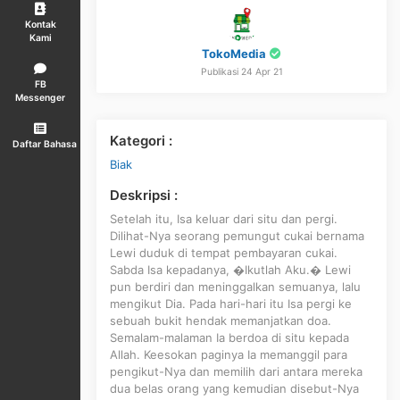
Kontak
Kami
TokoMedia
Publikasi 24 Apr 21
FB
Messenger
Kategori :
Daftar Bahasa
Biak
Deskripsi :
Setelah itu, Isa keluar dari situ dan pergi.
Dilihat-Nya seorang pemungut cukai bernama
Lewi duduk di tempat pembayaran cukai.
Sabda Isa kepadanya, �Ikutlah Aku.� Lewi
pun berdiri dan meninggalkan semuanya, lalu
mengikut Dia. Pada hari-hari itu Isa pergi ke
sebuah bukit hendak memanjatkan doa.
Semalam-malaman Ia berdoa di situ kepada
Allah. Keesokan paginya Ia memanggil para
pengikut-Nya dan memilih dari antara mereka
dua belas orang yang kemudian disebut-Nya