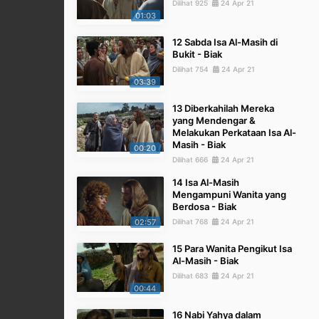
Dilihat 925
24 Apr 21
01:03
12 Sabda Isa Al-Masih di
Bukit - Biak
Dilihat 754
24 Apr 21
03:39
13 Diberkahilah Mereka
yang Mendengar &
Melakukan Perkataan Isa Al-
Masih - Biak
00:20
Dilihat 666
24 Apr 21
14 Isa Al-Masih
Mengampuni Wanita yang
Berdosa - Biak
02:57
Dilihat 768
24 Apr 21
15 Para Wanita Pengikut Isa
Al-Masih - Biak
Dilihat 683
24 Apr 21
00:44
16 Nabi Yahya dalam