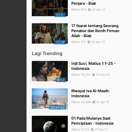
Penjara - Biak
Dilihat 684
24 Apr 21
01:57
17 Ibarat tentang Seorang
Penabur dan Benih Firman
Allah - Biak
02:19
Dilihat 717
24 Apr 21
Lagi Trending
Injil Suci, Matius 1:1-25 -
Indonesia
Dilihat 78,222
15 Feb 23
6:04
Riwayat Isa Al-Masih:
Indonesia
Dilihat 43,806
01 Apr 21
02:07:53
01 Pada Mulanya Saat
Penciptaan - Indonesia
Dilihat 37,115
01 Apr 21