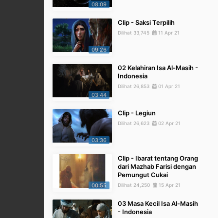
08:09
Clip - Saksi Terpilih
Dilihat 33,745
11 Apr 21
09:26
02 Kelahiran Isa Al-Masih -
Indonesia
Dilihat 26,853
01 Apr 21
03:44
Clip - Legiun
Dilihat 26,623
02 Apr 21
03:36
Clip - Ibarat tentang Orang
dari Mazhab Farisi dengan
Pemungut Cukai
00:55
Dilihat 24,250
15 Apr 21
03 Masa Kecil Isa Al-Masih
- Indonesia