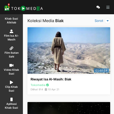
Kitab Suci
Koleksi Media
Biak
Sorot
Alkitab
Film Isa Al-
Masih
Film Ikatan
Ilahi
Video Kitab
02:07:54
Suci
Riwayat Isa Al-Masih: Biak
Tokomedia
Clip Kitab
Dilihat 914
10 Apr 21
Suci
Aplikasi
Kitab Suci