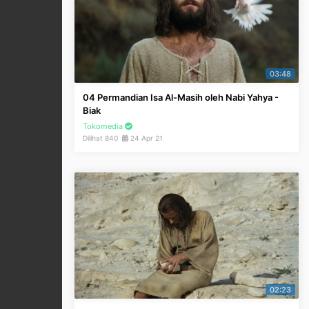
03:48
04 Permandian Isa Al-Masih oleh Nabi Yahya -
Biak
Tokomedia
Dilihat 840
24 Apr 21
02:23