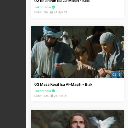
02 Kelahiran Isa Al-Masih - Biak
Tokomedia
Dilihat 967
24 Apr 21
02:16
03 Masa Kecil Isa Al-Masih - Biak
Tokomedia
Dilihat 824
24 Apr 21