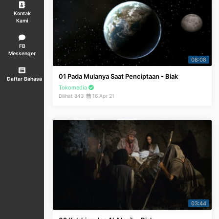
Kontak
Kami
FB
Messenger
08:08
01 Pada Mulanya Saat Penciptaan - Biak
Daftar Bahasa
Tokomedia
Dilihat 843
16 Apr 21
03:44