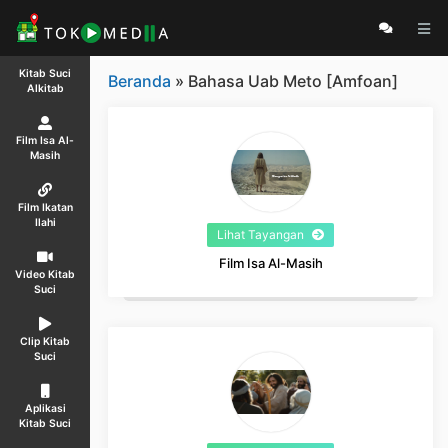
Kitab Suci
Beranda
» Bahasa Uab Meto [Amfoan]
Alkitab
Film Isa Al-
Masih
Film Ikatan
Ilahi
Lihat Tayangan
Film Isa Al-Masih
Video Kitab
Suci
Clip Kitab
Suci
Aplikasi
Kitab Suci