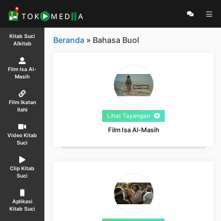
Kitab Suci
Beranda
» Bahasa Buol
Alkitab
Film Isa Al-
Masih
Film Ikatan
Ilahi
Lihat Tayangan
Film Isa Al-Masih
Video Kitab
Suci
Clip Kitab
Suci
Aplikasi
Kitab Suci