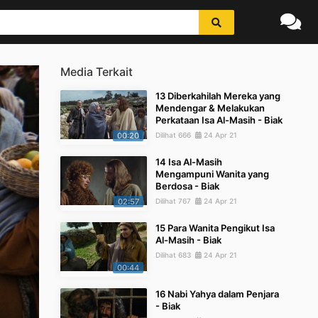
Media Terkait
13 Diberkahilah Mereka yang
Mendengar & Melakukan
Perkataan Isa Al-Masih - Biak
00:20
Dilihat 666
24 Apr 21
14 Isa Al-Masih
Mengampuni Wanita yang
Berdosa - Biak
02:57
Dilihat 767
24 Apr 21
15 Para Wanita Pengikut Isa
Al-Masih - Biak
Dilihat 683
24 Apr 21
00:44
16 Nabi Yahya dalam Penjara
- Biak