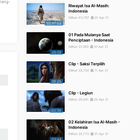
rang-
Riwayat Isa Al-Masih:
Indonesia
Dilihat 43,787
01 Apr 21
02:07:53
01 Pada Mulanya Saat
Penciptaan - Indonesia
Dilihat 37,083
01 Apr 21
08:09
Clip - Saksi Terpilih
Dilihat 33,703
11 Apr 21
09:26
Clip - Legiun
Dilihat 26,591
02 Apr 21
03:36
02 Kelahiran Isa Al-Masih -
Indonesia
Dilihat 25,773
01 Apr 21
03:44