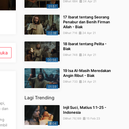
Dilihat 684
24 Apr 21
01:57
17 Ibarat tentang Seorang
Penabur dan Benih Firman
Allah - Biak
02:19
Dilihat 716
24 Apr 21
18 Ibarat tentang Pelita -
Biak
uka
Dilihat 748
24 Apr 21
00:56
19 Isa Al-Masih Meredakan
Angin Ribut - Biak
Dilihat 733
24 Apr 21
01:59
Lagi Trending
pi,
Injil Suci, Matius 1:1-25 -
u dan
Indonesia
Dilihat 78,189
15 Feb 23
ang
6:04
mbil