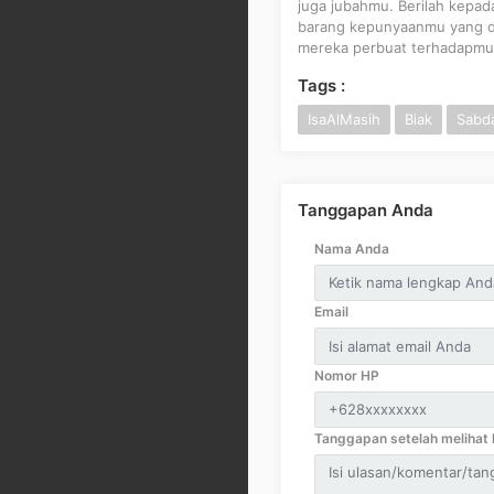
juga jubahmu. Berilah kepa
barang kepunyaanmu yang di
mereka perbuat terhadapmu
Tags :
IsaAlMasih
Biak
Sabda
Tanggapan Anda
Nama Anda
Email
Nomor HP
Tanggapan setelah melihat k