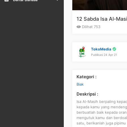
12 Sabda Isa Al-Masih
Dilihat 753
TokoMedia
Publikasi 24 Apr 21
Kategori :
Biak
Deskripsi :
Isa Al-Masih berpaling kepa
kepada kamu yang mendengar
berbuatlah baik kepada ora
mengutuk kamu dan berdoal
satu, berikanlah juga pipim