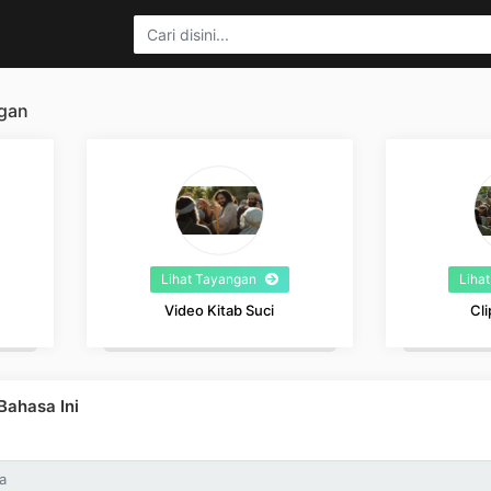
gan
Lihat Tayangan
Liha
Video Kitab Suci
Cli
ahasa Ini