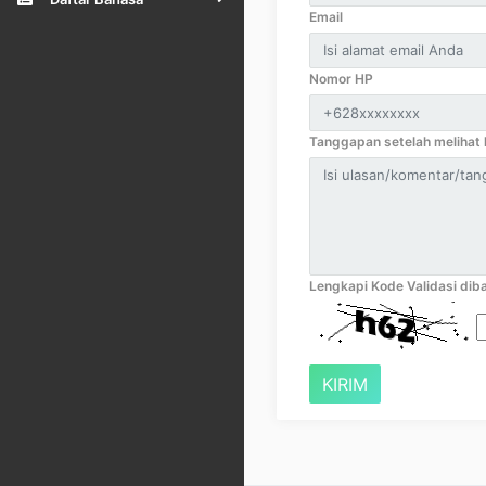
Email
Nomor HP
Tanggapan setelah melihat k
Lengkapi Kode Validasi diba