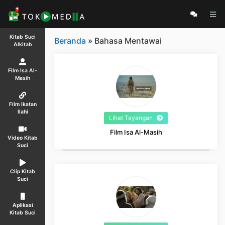
Kitab Suci
Beranda
» Bahasa Mentawai
Alkitab
Film Isa Al-
Masih
Film Ikatan
Ilahi
Lihat Tayangan
Film Isa Al-Masih
Video Kitab
Suci
Clip Kitab
Suci
Aplikasi
Kitab Suci