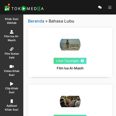
Kitab Suci
Beranda
» Bahasa Lubu
Alkitab
Film Isa Al-
Masih
Film Ikatan
Ilahi
Lihat Tayangan
Film Isa Al-Masih
Video Kitab
Suci
Clip Kitab
Suci
Aplikasi
Kitab Suci