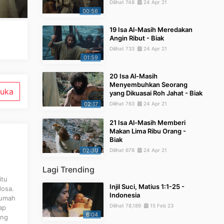
Dilihat 748
24 Apr 21
00:56
19 Isa Al-Masih Meredakan
Angin Ribut - Biak
Dilihat 733
24 Apr 21
01:59
20 Isa Al-Masih
Menyembuhkan Seorang
uka
yang Dikuasai Roh Jahat - Biak
02:17
Dilihat 763
24 Apr 21
21 Isa Al-Masih Memberi
Makan Lima Ribu Orang -
Biak
02:30
Dilihat 678
24 Apr 21
Lagi Trending
itu
Injil Suci, Matius 1:1-25 -
dosa.
Indonesia
rumah
Dilihat 78,189
15 Feb 23
ap
6:04
ang