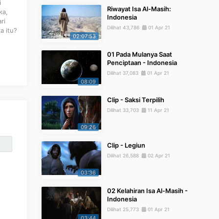
i
Riwayat Isa Al-Masih:
ka,
Indonesia
ri
Dilihat 43,786
01 Apr 21
a itu?
02:07:53
01 Pada Mulanya Saat
Penciptaan - Indonesia
Dilihat 37,083
01 Apr 21
08:09
Clip - Saksi Terpilih
Dilihat 33,703
11 Apr 21
09:26
Clip - Legiun
Dilihat 26,588
02 Apr 21
03:36
02 Kelahiran Isa Al-Masih -
Indonesia
Dilihat 25,773
01 Apr 21
03:44