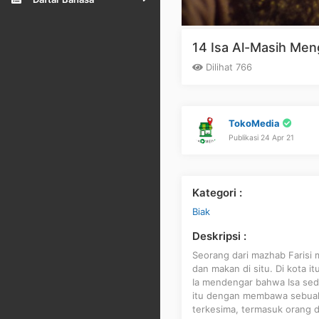
14 Isa Al-Masih Men
Dilihat 766
TokoMedia
Publikasi 24 Apr 21
Kategori :
Biak
Deskripsi :
Seorang dari mazhab Farisi 
dan makan di situ. Di kota 
Ia mendengar bahwa Isa seda
itu dengan membawa sebuah 
terkesima, termasuk orang 