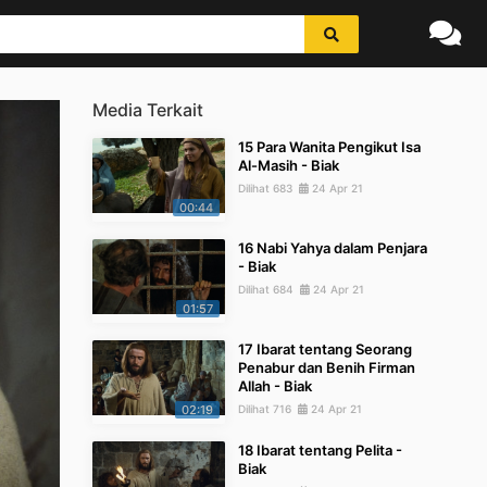
Media Terkait
15 Para Wanita Pengikut Isa
Al-Masih - Biak
Dilihat 683
24 Apr 21
00:44
16 Nabi Yahya dalam Penjara
- Biak
Dilihat 684
24 Apr 21
01:57
17 Ibarat tentang Seorang
Penabur dan Benih Firman
Allah - Biak
02:19
Dilihat 716
24 Apr 21
18 Ibarat tentang Pelita -
Biak