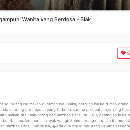
gampuni Wanita yang Berdosa - Biak
S
mengundang Isa makan di rumahnya. Maka, pergilah Isa ke rumah orang 
itu ada seorang perempuan yang terkenal karena perbuatannya yang ber
ng makan di rumah orang dari mazhab Farisi itu. Lalu, datanglah ia ke 
buli-buli pualam berisi minyak wangi. Semua orang di rumah itu menat
dari mazhab Farisi. Sabda Isa, �Ada dua orang berutang kepada seseor