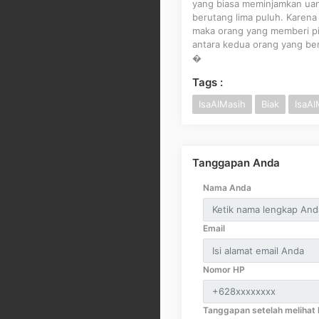
yang biasa meminjamkan uang
berutang lima puluh. Karen
maka orang yang memberi p
antara kedua orang yang be
�
Tags :
IsaAlMasih
Biak
IsaA
Tanggapan Anda
Nama Anda
Email
Nomor HP
Tanggapan setelah melihat k