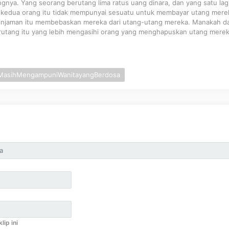
nya. Yang seorang berutang lima ratus uang dinara, dan yang satu lag
a kedua orang itu tidak mempunyai sesuatu untuk membayar utang mere
injaman itu membebaskan mereka dari utang-utang mereka. Manakah da
rutang itu yang lebih mengasihi orang yang menghapuskan utang merek
lMasihMengampuniWanitayangBerdosa
lip ini