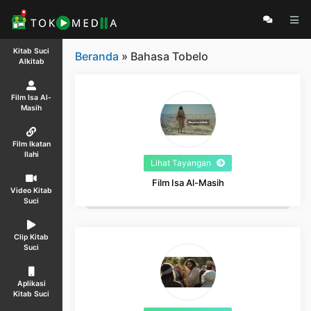
Kitab Suci
Beranda
» Bahasa Tobelo
Alkitab
Film Isa Al-
Masih
Film Ikatan
Ilahi
Lihat Tayangan
Film Isa Al-Masih
Video Kitab
Suci
Clip Kitab
Suci
Aplikasi
Kitab Suci