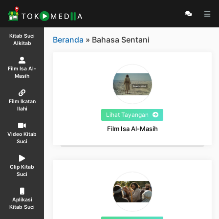
Kitab Suci
Beranda
» Bahasa Sentani
Alkitab
Film Isa Al-
Masih
Film Ikatan
Ilahi
Lihat Tayangan
Film Isa Al-Masih
Video Kitab
Suci
Clip Kitab
Suci
Aplikasi
Kitab Suci