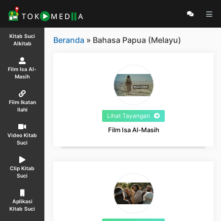
Kitab Suci
Beranda
» Bahasa Papua (Melayu)
Alkitab
Film Isa Al-
Masih
Film Ikatan
Ilahi
Lihat Tayangan
Film Isa Al-Masih
Video Kitab
Suci
Clip Kitab
Suci
Aplikasi
Kitab Suci