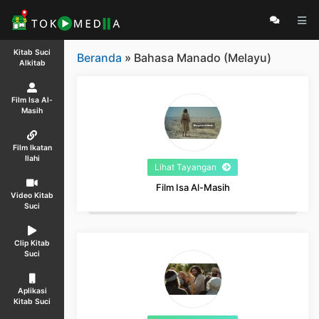
Kitab Suci
Beranda
» Bahasa Manado (Melayu)
Alkitab
Film Isa Al-
Masih
Film Ikatan
Ilahi
Lihat Tayangan
Film Isa Al-Masih
Video Kitab
Suci
Clip Kitab
Suci
Aplikasi
Kitab Suci