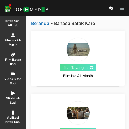
Kitab Suci
Beranda
» Bahasa Batak Karo
Alkitab
Film Isa Al-
Masih
Film Ikatan
Ilahi
Lihat Tayangan
Film Isa Al-Masih
Video Kitab
Suci
Clip Kitab
Suci
Aplikasi
Kitab Suci