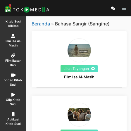
Kitab Suci
Beranda
» Bahasa Sangir (Sangihe)
Alkitab
Film Isa Al-
Masih
Film Ikatan
Ilahi
Lihat Tayangan
Film Isa Al-Masih
Video Kitab
Suci
Clip Kitab
Suci
Aplikasi
Kitab Suci