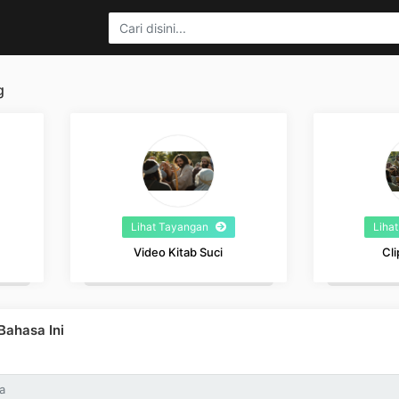
g
Lihat Tayangan
Liha
Video Kitab Suci
Cli
ahasa Ini