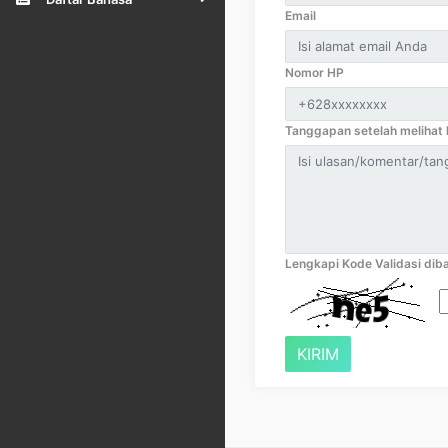
Email
Nomor HP
Tanggapan setelah melihat k
Lengkapi Kode Validasi diba