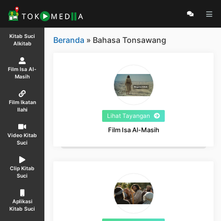
Kitab Suci
Beranda
» Bahasa Tonsawang
Alkitab
Film Isa Al-
Masih
Film Ikatan
Ilahi
Lihat Tayangan
Film Isa Al-Masih
Video Kitab
Suci
Clip Kitab
Suci
Aplikasi
Kitab Suci