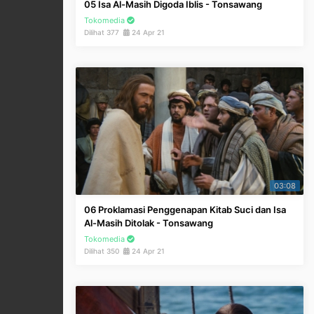
05 Isa Al-Masih Digoda Iblis - Tonsawang
Tokomedia
Dilihat 377
24 Apr 21
03:08
06 Proklamasi Penggenapan Kitab Suci dan Isa
Al-Masih Ditolak - Tonsawang
Tokomedia
Dilihat 350
24 Apr 21