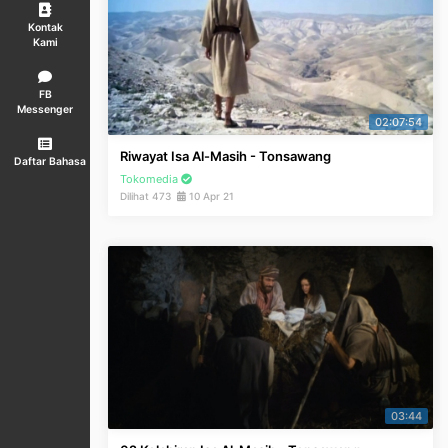
Kontak
Kami
FB
Messenger
02:07:54
Riwayat Isa Al-Masih - Tonsawang
Daftar Bahasa
Tokomedia
Dilihat 473
10 Apr 21
03:44