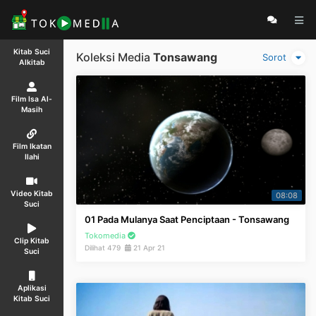
Kitab Suci
Koleksi Media
Tonsawang
Sorot
Alkitab
Film Isa Al-
Masih
Film Ikatan
Ilahi
Video Kitab
08:08
Suci
01 Pada Mulanya Saat Penciptaan - Tonsawang
Tokomedia
Clip Kitab
Dilihat 479
21 Apr 21
Suci
Aplikasi
Kitab Suci