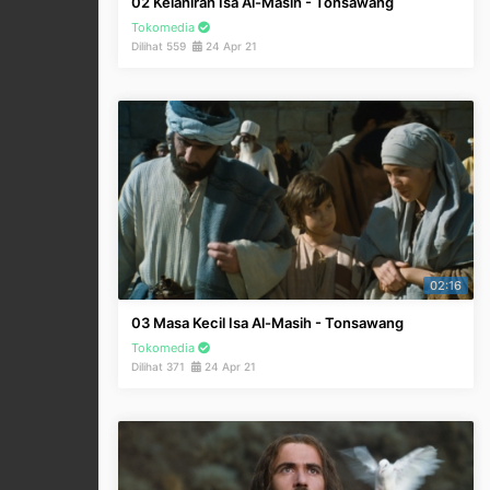
02 Kelahiran Isa Al-Masih - Tonsawang
Tokomedia
Dilihat 559
24 Apr 21
02:16
03 Masa Kecil Isa Al-Masih - Tonsawang
Tokomedia
Dilihat 371
24 Apr 21