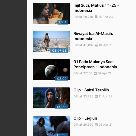
Injil Suci, Matius 1:1-25 -
Indonesia
Dilihat 78,218
15 Feb 23
6:04
Riwayat Isa Al-Masih:
Indonesia
Dilihat 43,802
01 Apr 21
02:07:53
01 Pada Mulanya Saat
Penciptaan - Indonesia
Dilihat 37,106
01 Apr 21
08:09
Clip - Saksi Terpilih
Dilihat 33,735
11 Apr 21
09:26
Clip - Legiun
Dilihat 26,620
02 Apr 21
03:36