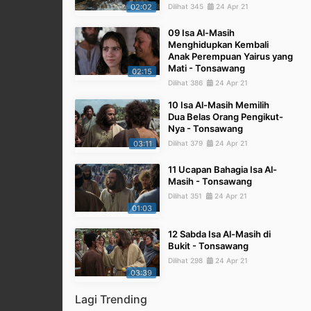
02:02
Dilihat 345
24 Apr 21
09 Isa Al-Masih
Menghidupkan Kembali
Anak Perempuan Yairus yang
Mati - Tonsawang
02:15
Dilihat 386
24 Apr 21
10 Isa Al-Masih Memilih
Dua Belas Orang Pengikut-
Nya - Tonsawang
03:11
Dilihat 379
24 Apr 21
11 Ucapan Bahagia Isa Al-
Masih - Tonsawang
Dilihat 351
24 Apr 21
01:03
12 Sabda Isa Al-Masih di
Bukit - Tonsawang
Dilihat 298
24 Apr 21
03:39
Lagi Trending