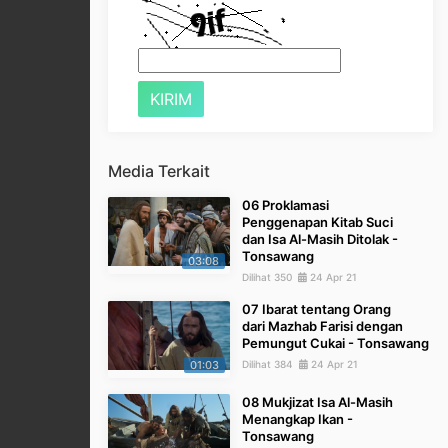
Media Terkait
06 Proklamasi
Penggenapan Kitab Suci
dan Isa Al-Masih Ditolak -
Tonsawang
03:08
Dilihat 350
24 Apr 21
07 Ibarat tentang Orang
dari Mazhab Farisi dengan
Pemungut Cukai - Tonsawang
01:03
Dilihat 384
24 Apr 21
08 Mukjizat Isa Al-Masih
Menangkap Ikan -
Tonsawang