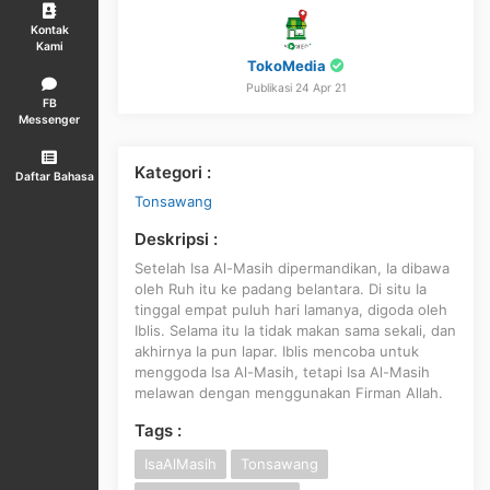
Kontak
Kami
TokoMedia
Publikasi 24 Apr 21
FB
Messenger
Kategori :
Daftar Bahasa
Tonsawang
Deskripsi :
Setelah Isa Al-Masih dipermandikan, Ia dibawa
oleh Ruh itu ke padang belantara. Di situ Ia
tinggal empat puluh hari lamanya, digoda oleh
Iblis. Selama itu Ia tidak makan sama sekali, dan
akhirnya Ia pun lapar. Iblis mencoba untuk
menggoda Isa Al-Masih, tetapi Isa Al-Masih
melawan dengan menggunakan Firman Allah.
Tags :
IsaAlMasih
Tonsawang