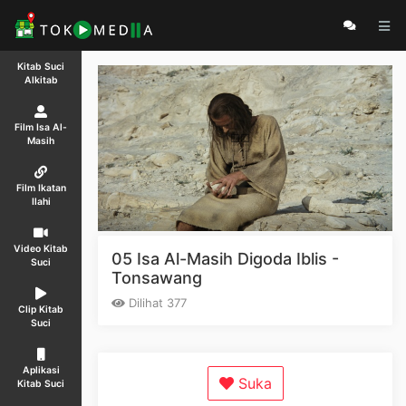
Kitab Suci
Alkitab
Film Isa Al-
Masih
Film Ikatan
Ilahi
Video Kitab
05 Isa Al-Masih Digoda Iblis -
Suci
Tonsawang
Dilihat 377
Clip Kitab
Suci
Aplikasi
Suka
Kitab Suci