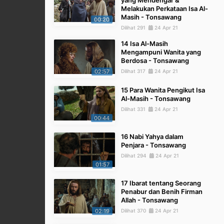
yang Mendengar &
Melakukan Perkataan Isa Al-
Masih - Tonsawang
00:20
Dilihat 291
24 Apr 21
14 Isa Al-Masih
Mengampuni Wanita yang
Berdosa - Tonsawang
02:57
Dilihat 317
24 Apr 21
15 Para Wanita Pengikut Isa
Al-Masih - Tonsawang
Dilihat 331
24 Apr 21
00:44
16 Nabi Yahya dalam
Penjara - Tonsawang
Dilihat 294
24 Apr 21
01:57
17 Ibarat tentang Seorang
Penabur dan Benih Firman
Allah - Tonsawang
02:19
Dilihat 370
24 Apr 21