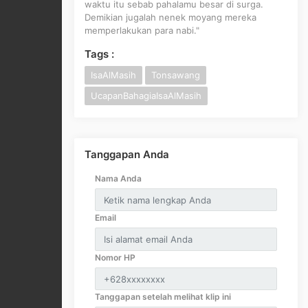
waktu itu sebab pahalamu besar di surga.
Demikian jugalah nenek moyang mereka
memperlakukan para nabi."
Tags :
IsaAlMasih
Tonsawang
UcapanBahagiaIsaAlMasih
Tanggapan Anda
Nama Anda
Email
Nomor HP
Tanggapan setelah melihat klip ini