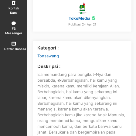
Kontak
Kami
TokoMedia
Publikasi 24 Apr 21
FB
Messenger
Kategori :
Daftar Bahasa
Tonsawang
Deskripsi :
Isa memandang para pengikut-Nya dan
bersabda, �Berbahagialah, hai kamu yang
miskin, karena kamu memiliki Kerajaan Allah.
Berbahagialah, hai kamu yang sekarang ini
lapar, karena kamu akan dikenyangkan.
Berbahagialah, hai kamu yang sekarang ini
menangis, karena kamu akan tertawa.
Berbahagialah kamu jika karena Anak Manusia,
orang membenci kamu, mengucilkan kamu,
mencemooh kamu, dan berkata bahwa kamu
jahat. Bersukaria dan bergembiralah pada