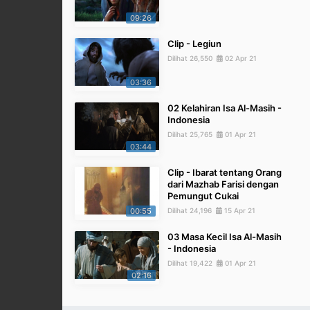
09:26
Clip - Legiun
Dilihat 26,550
02 Apr 21
03:36
02 Kelahiran Isa Al-Masih -
Indonesia
Dilihat 25,765
01 Apr 21
03:44
Clip - Ibarat tentang Orang
dari Mazhab Farisi dengan
Pemungut Cukai
00:55
Dilihat 24,196
15 Apr 21
03 Masa Kecil Isa Al-Masih
- Indonesia
Dilihat 19,422
01 Apr 21
02:16