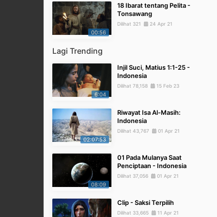
18 Ibarat tentang Pelita -
Tonsawang
Dilihat 321
24 Apr 21
00:56
Lagi Trending
Injil Suci, Matius 1:1-25 -
Indonesia
Dilihat 78,158
15 Feb 23
6:04
Riwayat Isa Al-Masih:
Indonesia
Dilihat 43,767
01 Apr 21
02:07:53
01 Pada Mulanya Saat
Penciptaan - Indonesia
Dilihat 37,056
01 Apr 21
08:09
Clip - Saksi Terpilih
Dilihat 33,665
11 Apr 21