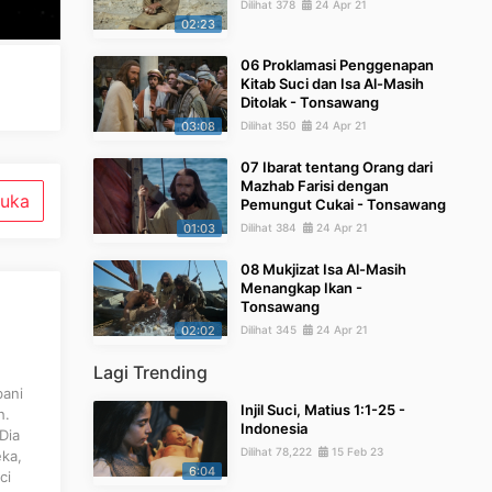
Dilihat 378
24 Apr 21
02:23
06 Proklamasi Penggenapan
Kitab Suci dan Isa Al-Masih
Ditolak - Tonsawang
03:08
Dilihat 350
24 Apr 21
07 Ibarat tentang Orang dari
Mazhab Farisi dengan
uka
Pemungut Cukai - Tonsawang
01:03
Dilihat 384
24 Apr 21
08 Mukjizat Isa Al-Masih
Menangkap Ikan -
Tonsawang
02:02
Dilihat 345
24 Apr 21
Lagi Trending
bani
Injil Suci, Matius 1:1-25 -
h.
Indonesia
Dia
Dilihat 78,222
15 Feb 23
ka,
6:04
ci