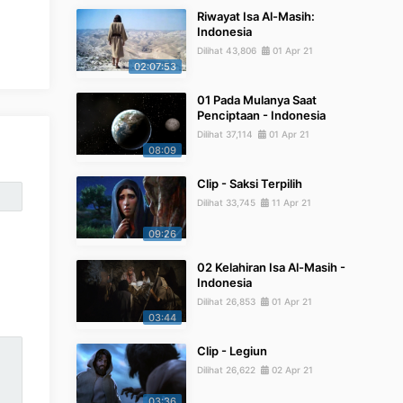
Riwayat Isa Al-Masih:
Indonesia
Dilihat 43,806
01 Apr 21
02:07:53
01 Pada Mulanya Saat
Penciptaan - Indonesia
Dilihat 37,114
01 Apr 21
08:09
Clip - Saksi Terpilih
Dilihat 33,745
11 Apr 21
09:26
02 Kelahiran Isa Al-Masih -
Indonesia
Dilihat 26,853
01 Apr 21
03:44
Clip - Legiun
Dilihat 26,622
02 Apr 21
03:36