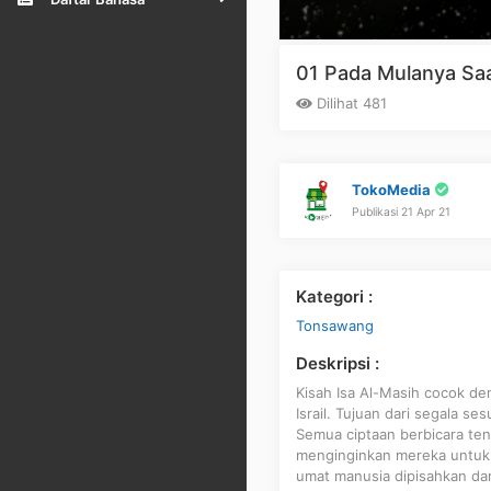
01 Pada Mulanya Sa
Dilihat 481
TokoMedia
Publikasi 21 Apr 21
Kategori :
Tonsawang
Deskripsi :
Kisah Isa Al-Masih cocok den
Israil. Tujuan dari segala s
Semua ciptaan berbicara ten
menginginkan mereka untuk 
umat manusia dipisahkan dari