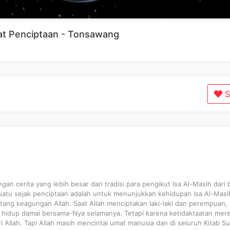
at Penciptaan - Tonsawang
S
gan cerita yang lebih besar dari tradisi para pengikut Isa Al-Masih dari 
esuatu sejak penciptaan adalah untuk menunjukkan kehidupan Isa Al-Masi
tang keagungan Allah. Saat Allah menciptakan laki-laki dan perempuan, 
hidup damai bersama-Nya selamanya. Tetapi karena ketidaktaatan mere
 Allah. Tapi Allah masih mencintai umat manusia dan di seluruh Kitab Su