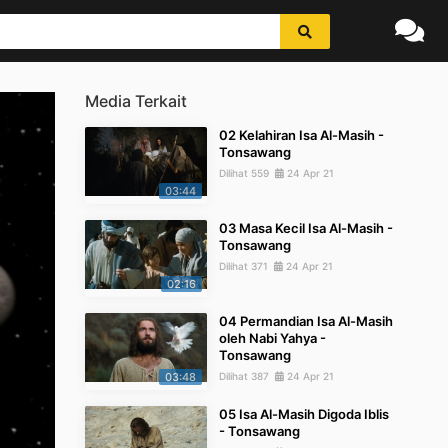
Media Terkait
02 Kelahiran Isa Al-Masih -
Tonsawang
Dilihat 559
24 Apr 21
03:44
03 Masa Kecil Isa Al-Masih -
Tonsawang
Dilihat 371
24 Apr 21
02:16
04 Permandian Isa Al-Masih
oleh Nabi Yahya -
Tonsawang
03:48
Dilihat 387
24 Apr 21
05 Isa Al-Masih Digoda Iblis
- Tonsawang