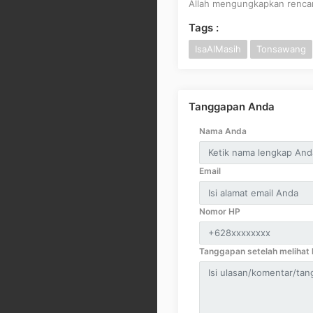
Allah mengungkapkan renca
Tags :
IsaAlMasih
Tonsawang
Tanggapan Anda
Nama Anda
Email
Nomor HP
Tanggapan setelah melihat k