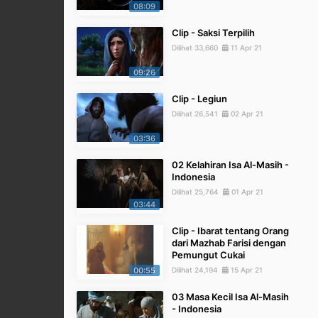
08:09
Clip - Saksi Terpilih
Dilihat 33,660
11 Apr 21
09:26
Clip - Legiun
Dilihat 26,541
02 Apr 21
03:36
02 Kelahiran Isa Al-Masih -
Indonesia
Dilihat 25,764
01 Apr 21
03:44
Clip - Ibarat tentang Orang
dari Mazhab Farisi dengan
Pemungut Cukai
00:55
Dilihat 24,194
15 Apr 21
03 Masa Kecil Isa Al-Masih
- Indonesia