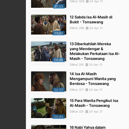
Dilihat 349
24 Apr 21
01:03
12 Sabda Isa Al-Masih di
Bukit - Tonsawang
Dilihat 298
24 Apr 21
03:39
13 Diberkahilah Mereka
yang Mendengar &
Melakukan Perkataan Isa Al-
Masih - Tonsawang
00:20
Dilihat 291
24 Apr 21
14 Isa Al-Masih
Mengampuni Wanita yang
Berdosa - Tonsawang
02:57
Dilihat 317
24 Apr 21
15 Para Wanita Pengikut Isa
Al-Masih - Tonsawang
Dilihat 331
24 Apr 21
00:44
16 Nabi Yahya dalam