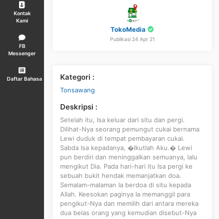
Kontak
Kami
TokoMedia
Publikasi 24 Apr 21
FB
Messenger
Kategori :
Daftar Bahasa
Tonsawang
Deskripsi :
Setelah itu, Isa keluar dari situ dan pergi.
Dilihat-Nya seorang pemungut cukai bernama
Lewi duduk di tempat pembayaran cukai.
Sabda Isa kepadanya, �Ikutlah Aku.� Lewi
pun berdiri dan meninggalkan semuanya, lalu
mengikut Dia. Pada hari-hari itu Isa pergi ke
sebuah bukit hendak memanjatkan doa.
Semalam-malaman Ia berdoa di situ kepada
Allah. Keesokan paginya Ia memanggil para
pengikut-Nya dan memilih dari antara mereka
dua belas orang yang kemudian disebut-Nya