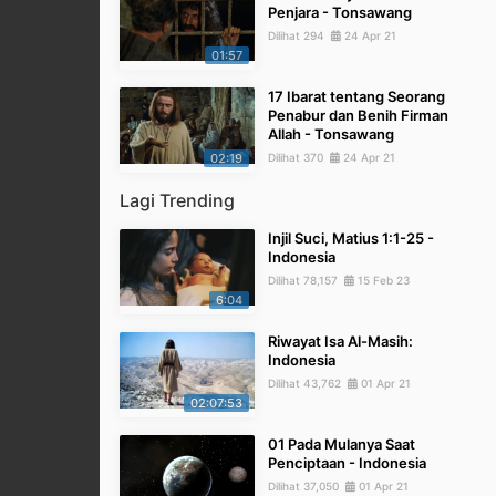
Penjara - Tonsawang
Dilihat 294
24 Apr 21
01:57
17 Ibarat tentang Seorang
Penabur dan Benih Firman
Allah - Tonsawang
02:19
Dilihat 370
24 Apr 21
Lagi Trending
Injil Suci, Matius 1:1-25 -
Indonesia
Dilihat 78,157
15 Feb 23
6:04
Riwayat Isa Al-Masih:
Indonesia
Dilihat 43,762
01 Apr 21
02:07:53
01 Pada Mulanya Saat
Penciptaan - Indonesia
Dilihat 37,050
01 Apr 21