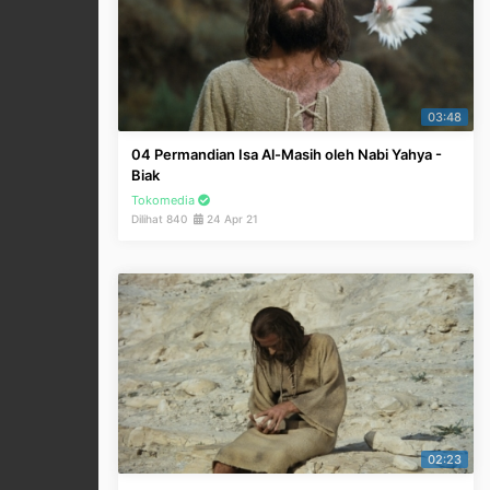
03:48
04 Permandian Isa Al-Masih oleh Nabi Yahya -
Biak
Tokomedia
Dilihat 840
24 Apr 21
02:23