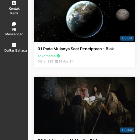
Kontak
Kami
FB
Messenger
08:08
01 Pada Mulanya Saat Penciptaan - Biak
Daftar Bahasa
Tokomedia
Dilihat 839
16 Apr 21
03:44