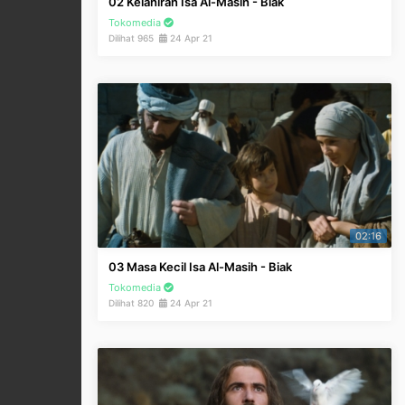
02 Kelahiran Isa Al-Masih - Biak
Tokomedia
Dilihat 965
24 Apr 21
02:16
03 Masa Kecil Isa Al-Masih - Biak
Tokomedia
Dilihat 820
24 Apr 21