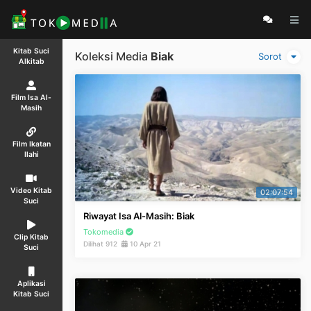
Kitab Suci
Koleksi Media
Biak
Sorot
Alkitab
Film Isa Al-
Masih
Film Ikatan
Ilahi
Video Kitab
02:07:54
Suci
Riwayat Isa Al-Masih: Biak
Tokomedia
Clip Kitab
Dilihat 912
10 Apr 21
Suci
Aplikasi
Kitab Suci