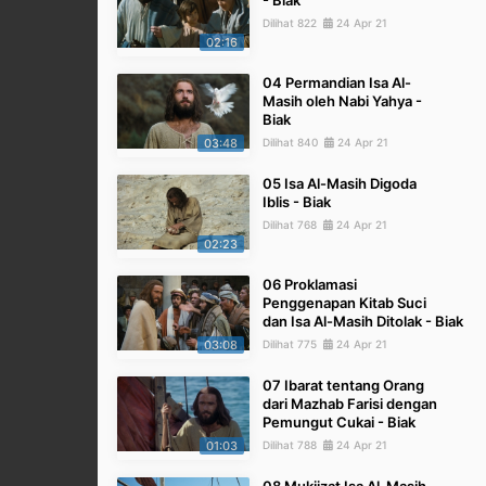
- Biak
Dilihat 822
24 Apr 21
02:16
04 Permandian Isa Al-
Masih oleh Nabi Yahya -
Biak
03:48
Dilihat 840
24 Apr 21
05 Isa Al-Masih Digoda
Iblis - Biak
Dilihat 768
24 Apr 21
02:23
06 Proklamasi
Penggenapan Kitab Suci
dan Isa Al-Masih Ditolak - Biak
03:08
Dilihat 775
24 Apr 21
07 Ibarat tentang Orang
dari Mazhab Farisi dengan
Pemungut Cukai - Biak
01:03
Dilihat 788
24 Apr 21