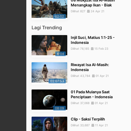
08 Mukjizat Isa Al-Masih
Menangkap Ikan - Biak
Dilihat 827
24 Apr 21
02:02
Lagi Trending
Injil Suci, Matius 1:1-25 -
Indonesia
Dilihat 78,185
15 Feb 23
6:04
Riwayat Isa Al-Masih:
Indonesia
Dilihat 43,784
01 Apr 21
02:07:53
01 Pada Mulanya Saat
Penciptaan - Indonesia
Dilihat 37,068
01 Apr 21
08:09
Clip - Saksi Terpilih
Dilihat 33,687
11 Apr 21