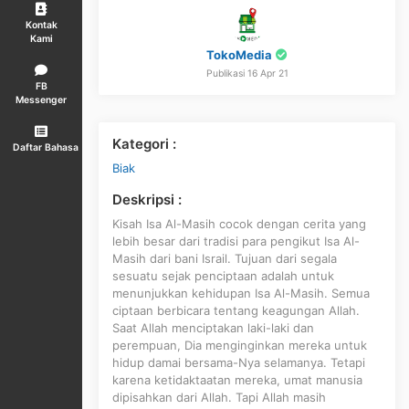
Kontak
Kami
TokoMedia
Publikasi 16 Apr 21
FB
Messenger
Kategori :
Daftar Bahasa
Biak
Deskripsi :
Kisah Isa Al-Masih cocok dengan cerita yang
lebih besar dari tradisi para pengikut Isa Al-
Masih dari bani Israil. Tujuan dari segala
sesuatu sejak penciptaan adalah untuk
menunjukkan kehidupan Isa Al-Masih. Semua
ciptaan berbicara tentang keagungan Allah.
Saat Allah menciptakan laki-laki dan
perempuan, Dia menginginkan mereka untuk
hidup damai bersama-Nya selamanya. Tetapi
karena ketidaktaatan mereka, umat manusia
dipisahkan dari Allah. Tapi Allah masih