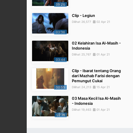
09:26
Clip - Legiun
Dilihat 26,577
02 Apr 21
03:36
02 Kelahiran Isa Al-Masih -
Indonesia
Dilihat 25,767
01 Apr 21
03:44
Clip - Ibarat tentang Orang
dari Mazhab Farisi dengan
Pemungut Cukai
00:55
Dilihat 24,213
15 Apr 21
03 Masa Kecil Isa Al-Masih
- Indonesia
Dilihat 19,463
01 Apr 21
02:16