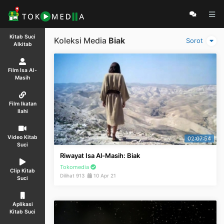
Kitab Suci
Koleksi Media
Biak
Sorot
Alkitab
Film Isa Al-
Masih
Film Ikatan
Ilahi
Video Kitab
02:07:54
Suci
Riwayat Isa Al-Masih: Biak
Tokomedia
Clip Kitab
Dilihat 913
10 Apr 21
Suci
Aplikasi
Kitab Suci