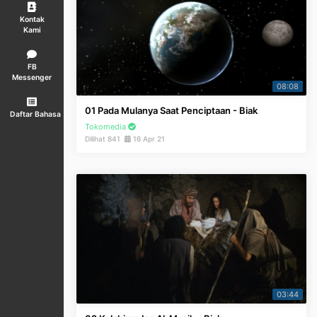
Kontak
Kami
FB
Messenger
08:08
01 Pada Mulanya Saat Penciptaan - Biak
Daftar Bahasa
Tokomedia
Dilihat 841
16 Apr 21
03:44