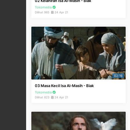
02 Kelahiran Isa Al-Masih - Biak
Tokomedia
Dilihat 965
24 Apr 21
02:16
03 Masa Kecil Isa Al-Masih - Biak
Tokomedia
Dilihat 823
24 Apr 21