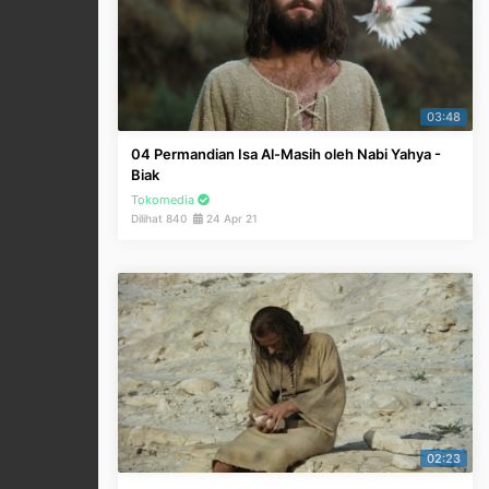
03:48
04 Permandian Isa Al-Masih oleh Nabi Yahya -
Biak
Tokomedia
Dilihat 840
24 Apr 21
02:23