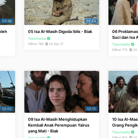
03:48
02:23
oleh
05 Isa Al-Masih Digoda Iblis - Biak
06 Proklamas
Suci dan Isa A
Tokomedia
Dilihat 769
24 Apr 21
Tokomedia
Dilihat 775
24 
02:02
02:15
09 Isa Al-Masih Menghidupkan
10 Isa Al-Mas
Kembali Anak Perempuan Yairus
Orang Pengik
yang Mati - Biak
Tokomedia
Dilihat 874
24 