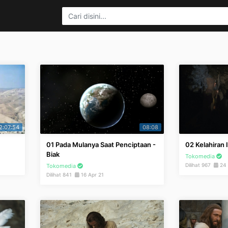
2:07:54
08:08
01 Pada Mulanya Saat Penciptaan -
02 Kelahiran 
Biak
Tokomedia
Dilihat 967
24 
Tokomedia
Dilihat 841
16 Apr 21