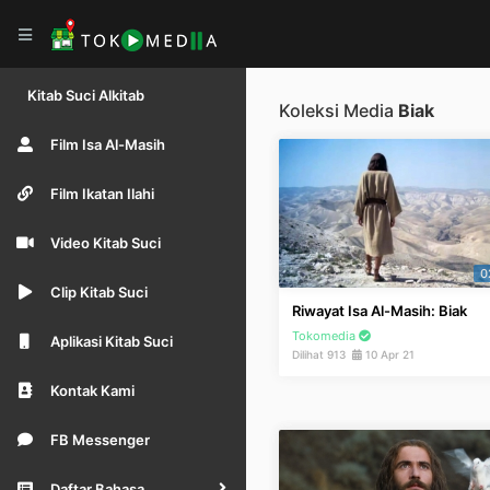
Kitab Suci Alkitab
Koleksi Media
Biak
Film Isa Al-Masih
Film Ikatan Ilahi
Video Kitab Suci
0
Clip Kitab Suci
Riwayat Isa Al-Masih: Biak
Tokomedia
Aplikasi Kitab Suci
Dilihat 913
10 Apr 21
Kontak Kami
FB Messenger
Daftar Bahasa