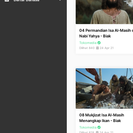
04 Permandian Isa Al-Masih 
Nabi Yahya - Biak
Tokomedia
Dilihat 840
24 Apr 21
08 Mukjizat Isa Al-Masih
Menangkap Ikan - Biak
Tokomedia
Dilihat 828
24 Apr 21