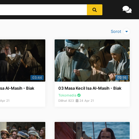
Sorot
03:44
02:16
Isa Al-Masih - Biak
03 Masa Kecil Isa Al-Masih - Biak
Tokomedia
Apr 21
Dilihat 823
24 Apr 21