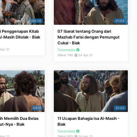
03:08
01:03
i Penggenapan Kitab
07 Ibarat tentang Orang dari
l-Masih Ditolak - Biak
Mazhab Farisi dengan Pemungut
Cukai - Biak
Apr 21
Tokomedia
Dilihat 789
24 Apr 21
03:11
01:03
ih Memilih Dua Belas
11 Ucapan Bahagia Isa Al-Masih -
ut-Nya - Biak
Biak
Tokomedia
Apr 21
Dilihat 925
24 Apr 21