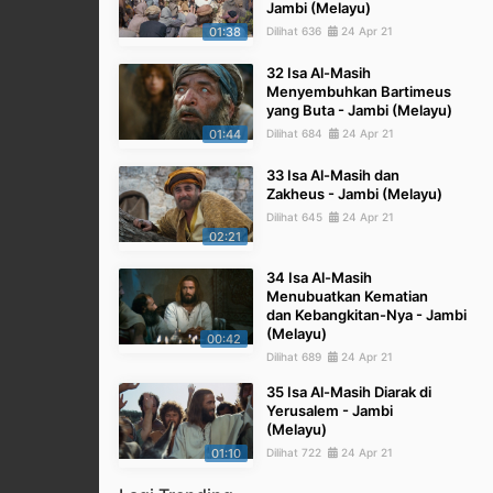
Jambi (Melayu)
01:38
Dilihat 636
24 Apr 21
32 Isa Al-Masih
Menyembuhkan Bartimeus
yang Buta - Jambi (Melayu)
01:44
Dilihat 684
24 Apr 21
33 Isa Al-Masih dan
Zakheus - Jambi (Melayu)
Dilihat 645
24 Apr 21
02:21
34 Isa Al-Masih
Menubuatkan Kematian
dan Kebangkitan-Nya - Jambi
(Melayu)
00:42
Dilihat 689
24 Apr 21
35 Isa Al-Masih Diarak di
Yerusalem - Jambi
(Melayu)
01:10
Dilihat 722
24 Apr 21