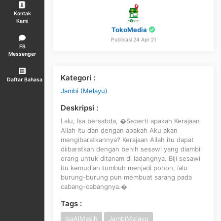
Kontak
Kami
TokoMedia
Publikasi 24 Apr 21
FB
Messenger
Kategori :
Daftar Bahasa
Jambi (Melayu)
Deskripsi :
Lalu, Isa bersabda, �Seperti apakah Kerajaan
Allah itu dan dengan apakah Aku akan
mengibaratkannya? Kerajaan Allah itu dapat
diibaratkan dengan benih sesawi yang diambil
orang untuk ditanam di ladangnya. Biji sesawi
itu kemudian tumbuh menjadi pohon, lalu
burung-burung pun membuat sarang pada
cabang-cabangnya.�
Tags :
IsaAlMasih
JambiMelayu