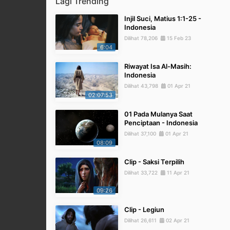
Lagi Trending
Injil Suci, Matius 1:1-25 -
Indonesia
Dilihat 78,206
15 Feb 23
6:04
Riwayat Isa Al-Masih:
Indonesia
Dilihat 43,798
01 Apr 21
02:07:53
01 Pada Mulanya Saat
Penciptaan - Indonesia
Dilihat 37,100
01 Apr 21
08:09
Clip - Saksi Terpilih
Dilihat 33,722
11 Apr 21
09:26
Clip - Legiun
Dilihat 26,611
02 Apr 21