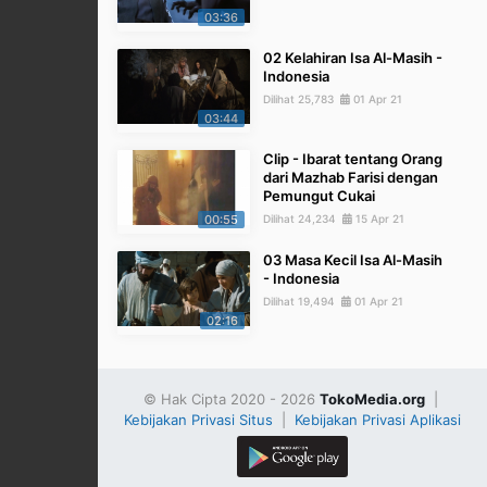
03:36
02 Kelahiran Isa Al-Masih -
Indonesia
Dilihat 25,783
01 Apr 21
03:44
Clip - Ibarat tentang Orang
dari Mazhab Farisi dengan
Pemungut Cukai
00:55
Dilihat 24,234
15 Apr 21
03 Masa Kecil Isa Al-Masih
- Indonesia
Dilihat 19,494
01 Apr 21
02:16
© Hak Cipta 2020 - 2026
TokoMedia.org
|
Kebijakan Privasi Situs
|
Kebijakan Privasi Aplikasi