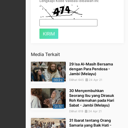
Lengkapi Kode Validasi dibawah ini:
Media Terkait
29 Isa Al-Masih Bersama
dengan Para Pendosa -
Jambi (Melayu)
00:29
Dilihat 645
24 Apr 21
30 Menyembuhkan
Seorang Ibu yang Dirasuk
Roh Kelemahan pada Hari
Sabat - Jambi (Melayu)
01:57
Dilihat 619
24 Apr 21
31 Ibarat tentang Orang
Samaria yang Baik Hati -