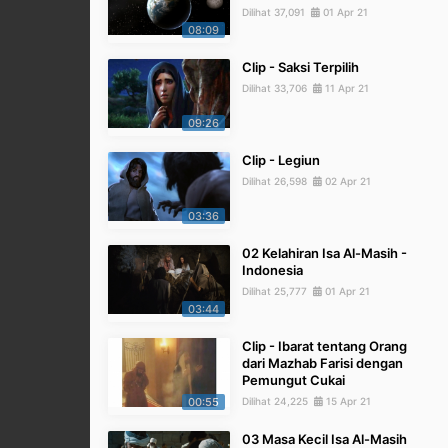
Dilihat 37,091
01 Apr 21
08:09
Clip - Saksi Terpilih
Dilihat 33,706
11 Apr 21
09:26
Clip - Legiun
Dilihat 26,598
02 Apr 21
03:36
02 Kelahiran Isa Al-Masih -
Indonesia
Dilihat 25,777
01 Apr 21
03:44
Clip - Ibarat tentang Orang
dari Mazhab Farisi dengan
Pemungut Cukai
00:55
Dilihat 24,225
15 Apr 21
03 Masa Kecil Isa Al-Masih