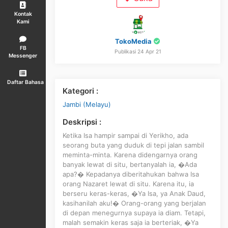
Kontak
Kami
TokoMedia
FB
Publikasi 24 Apr 21
Messenger
Daftar Bahasa
Kategori :
Jambi (Melayu)
Deskripsi :
Ketika Isa hampir sampai di Yerikho, ada
seorang buta yang duduk di tepi jalan sambil
meminta-minta. Karena didengarnya orang
banyak lewat di situ, bertanyalah ia, �Ada
apa?� Kepadanya diberitahukan bahwa Isa
orang Nazaret lewat di situ. Karena itu, ia
berseru keras-keras, �Ya Isa, ya Anak Daud,
kasihanilah aku!� Orang-orang yang berjalan
di depan menegurnya supaya ia diam. Tetapi,
malah semakin keras saja ia berteriak, �Ya