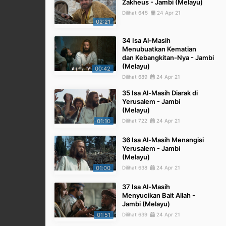
Zakheus - Jambi (Melayu)
Dilihat 645
24 Apr 21
02:21
34 Isa Al-Masih
Menubuatkan Kematian
dan Kebangkitan-Nya - Jambi
(Melayu)
00:42
Dilihat 689
24 Apr 21
35 Isa Al-Masih Diarak di
Yerusalem - Jambi
(Melayu)
01:10
Dilihat 722
24 Apr 21
36 Isa Al-Masih Menangisi
Yerusalem - Jambi
(Melayu)
01:00
Dilihat 638
24 Apr 21
37 Isa Al-Masih
Menyucikan Bait Allah -
Jambi (Melayu)
01:51
Dilihat 639
24 Apr 21