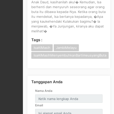
Anak Daud, kasihanilah aku!� Kemudian, Isa
berhenti dan menyuruh seseorang agar orang
buta itu dibawa kepada-Nya. Ketika orang buta
itu mendekat, Isa bertanya kepadanya, �Apa
yang kaukehendaki Kulakukan bagimu?� Ia
menjawab, �Ya Junjungan, kiranya aku dapat
melihat!�
Tags :
IsaAlMasih
JambiMelayu
IsaAlMasihMenyembuhkanBartimeusyangButa
Tanggapan Anda
Nama Anda
Email