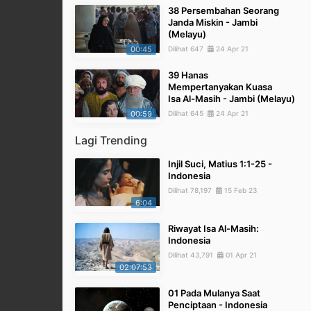
38 Persembahan Seorang
Janda Miskin - Jambi
(Melayu)
00:45
Dilihat 647
24 Apr 21
39 Hanas
Mempertanyakan Kuasa
Isa Al-Masih - Jambi (Melayu)
00:59
Dilihat 645
24 Apr 21
Lagi Trending
Injil Suci, Matius 1:1-25 -
Indonesia
Dilihat 78,197
15 Feb 23
6:04
Riwayat Isa Al-Masih:
Indonesia
Dilihat 43,791
01 Apr 21
02:07:53
01 Pada Mulanya Saat
Penciptaan - Indonesia