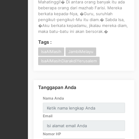
Mahatinggi!� Di antara orang banyak itu ada
beberapa orang dari mazhab Farisi. Mereka
berkata kepada-Nya, �Guru, suruhlah
pengikut-pengikut-Mu itu diam.� Sabda Isa,
�Aku berkata kepadamu, jikalau mereka diam,
maka batu-batu ini akan bersorak.�
Tags :
IsaAlMasih
JambiMelayu
IsaAlMasihDiarakdiYerusalem
Tanggapan Anda
Nama Anda
Email
Nomor HP