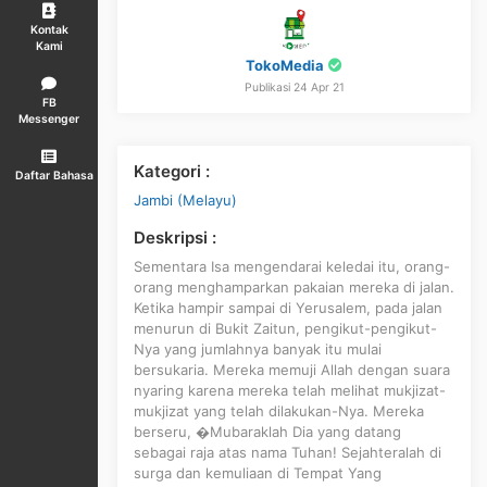
Kontak
Kami
TokoMedia
Publikasi 24 Apr 21
FB
Messenger
Kategori :
Daftar Bahasa
Jambi (Melayu)
Deskripsi :
Sementara Isa mengendarai keledai itu, orang-
orang menghamparkan pakaian mereka di jalan.
Ketika hampir sampai di Yerusalem, pada jalan
menurun di Bukit Zaitun, pengikut-pengikut-
Nya yang jumlahnya banyak itu mulai
bersukaria. Mereka memuji Allah dengan suara
nyaring karena mereka telah melihat mukjizat-
mukjizat yang telah dilakukan-Nya. Mereka
berseru, �Mubaraklah Dia yang datang
sebagai raja atas nama Tuhan! Sejahteralah di
surga dan kemuliaan di Tempat Yang