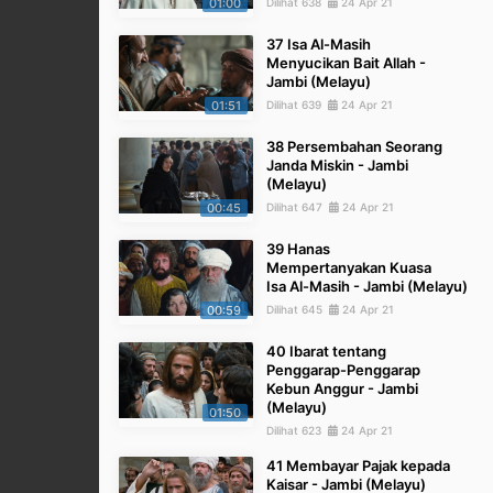
01:00
Dilihat 638
24 Apr 21
37 Isa Al-Masih
Menyucikan Bait Allah -
Jambi (Melayu)
01:51
Dilihat 639
24 Apr 21
38 Persembahan Seorang
Janda Miskin - Jambi
(Melayu)
00:45
Dilihat 647
24 Apr 21
39 Hanas
Mempertanyakan Kuasa
Isa Al-Masih - Jambi (Melayu)
00:59
Dilihat 645
24 Apr 21
40 Ibarat tentang
Penggarap-Penggarap
Kebun Anggur - Jambi
(Melayu)
01:50
Dilihat 623
24 Apr 21
41 Membayar Pajak kepada
Kaisar - Jambi (Melayu)