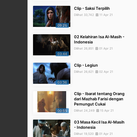
Clip - Saksi Terpilih
Dilihat 33,742
11 Apr 21
09:26
02 Kelahiran Isa Al-Masih -
Indonesia
Dilihat 26,851
01 Apr 21
03:44
Clip - Legiun
Dilihat 26,621
02 Apr 21
03:36
Clip - Ibarat tentang Orang
dari Mazhab Farisi dengan
Pemungut Cukai
00:55
Dilihat 24,249
15 Apr 21
03 Masa Kecil Isa Al-Masih
- Indonesia
Dilihat 19,520
01 Apr 21