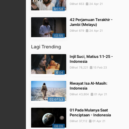
Dilihat 653
24 Apr 21
00:58
42 Perjamuan Terakhir -
Jambi (Melayu)
Dilihat 679
24 Apr 21
02:55
Lagi Trending
Injil Suci, Matius 1:1-25 -
Indonesia
Dilihat 78,221
15 Feb 23
6:04
Riwayat Isa Al-Masih:
Indonesia
Dilihat 43,804
01 Apr 21
02:07:53
01 Pada Mulanya Saat
Penciptaan - Indonesia
Dilihat 37,112
01 Apr 21
08:09