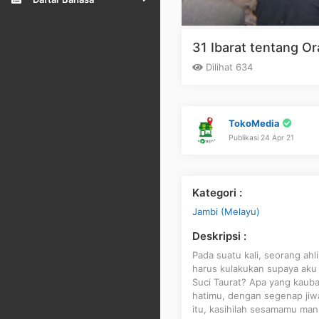
31 Ibarat tentang Or
Dilihat 634
TokoMedia
Publikasi 24 Apr 21
Kategori :
Jambi (Melayu)
Deskripsi :
Pada suatu kali, seorang ahl
harus kulakukan supaya aku 
Suci Taurat? Apa yang kauba
hatimu, dengan segenap ji
itu, kasihilah sesamamu man