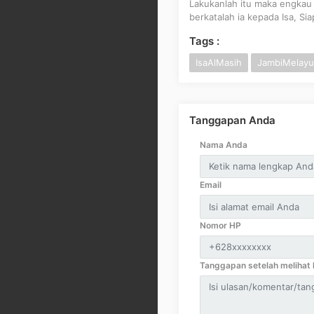
Lakukanlah itu maka engkau 
berkatalah ia kepada Isa, S
Tags :
IsaAlMasih
JambiMelayu
Tanggapan Anda
Nama Anda
Email
Nomor HP
Tanggapan setelah melihat k