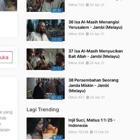
Dilihat 722
24 Apr 21
01:10
36 Isa Al-Masih Menangisi
Yerusalem - Jambi (Melayu)
Dilihat 638
24 Apr 21
01:00
37 Isa Al-Masih Menyucikan
Bait Allah - Jambi (Melayu)
uka
Dilihat 638
24 Apr 21
01:51
38 Persembahan Seorang
Janda Miskin - Jambi
(Melayu)
00:45
Dilihat 647
24 Apr 21
Lagi Trending
pa yang
itab
Injil Suci, Matius 1:1-25 -
p
Indonesia
elain
Dilihat 78,158
15 Feb 23
6:04