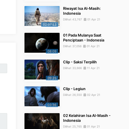
Riwayat Isa Al-Masih:
Indonesia
Dilihat 43,767
01 Apr 21
02:07:53
01 Pada Mulanya Saat
Penciptaan - Indonesia
Dilihat 37,056
01 Apr 21
08:09
Clip - Saksi Terpilih
Dilihat 33,666
11 Apr 21
09:26
Clip - Legiun
Dilihat 26,550
02 Apr 21
03:36
02 Kelahiran Isa Al-Masih -
Indonesia
Dilihat 25,765
01 Apr 21