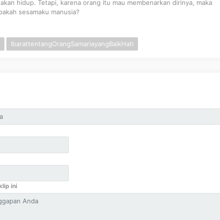
akan hidup. Tetapi, karena orang itu mau membenarkan dirinya, maka
iapakah sesamaku manusia?
IbarattentangOrangSamariayangBaikHati
lip ini