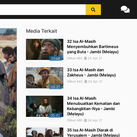
Media Terkait
32 Isa Al-Masih
Menyembuhkan Bartimeus
yang Buta - Jambi (Melayu)
01:44
Dilihat 683
24 Apr 21
33 Isa Al-Masih dan
Zakheus - Jambi (Melayu)
Dilihat 645
24 Apr 21
02:21
34 Isa Al-Masih
Menubuatkan Kematian dan
Kebangkitan-Nya - Jambi
(Melayu)
00:42
Dilihat 689
24 Apr 21
35 Isa Al-Masih Diarak di
Yerusalem - Jambi (Melayu)