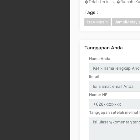
�Telah tertulis, �Rumah-K
Tags :
IsaAlMasih
JambiMelayu
Tanggapan Anda
Nama Anda
Email
Nomor HP
Tanggapan setelah melihat k