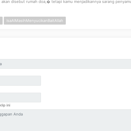
u akan disebut rumah doa,� tetapi kamu menjadikannya sarang penya
IsaAlMasihMenyucikanBaitAllah
lip ini