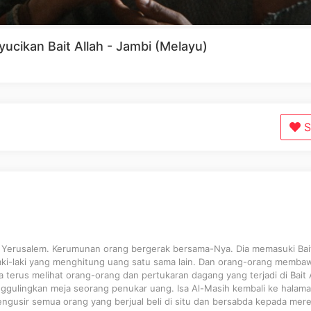
ucikan Bait Allah - Jambi (Melayu)
S
ui Yerusalem. Kerumunan orang bergerak bersama-Nya. Dia memasuki Bait
 laki-laki yang menghitung uang satu sama lain. Dan orang-orang memba
a terus melihat orang-orang dan pertukaran dagang yang terjadi di Bait A
nggulingkan meja seorang penukar uang. Isa Al-Masih kembali ke halam
engusir semua orang yang berjual beli di situ dan bersabda kepada mere