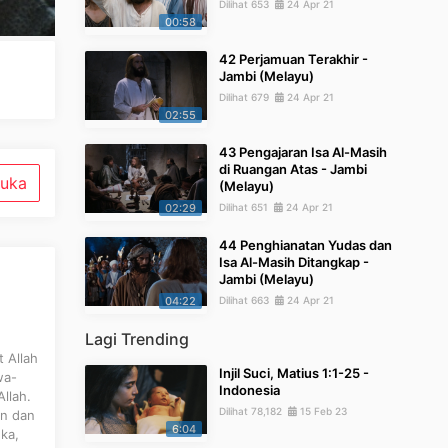
Dilihat 653
24 Apr 21
00:58
42 Perjamuan Terakhir -
Jambi (Melayu)
Dilihat 679
24 Apr 21
02:55
43 Pengajaran Isa Al-Masih
di Ruangan Atas - Jambi
uka
(Melayu)
02:29
Dilihat 651
24 Apr 21
44 Penghianatan Yudas dan
Isa Al-Masih Ditangkap -
Jambi (Melayu)
04:22
Dilihat 663
24 Apr 21
Lagi Trending
 Allah
Injil Suci, Matius 1:1-25 -
wa-
Indonesia
llah.
Dilihat 78,182
15 Feb 23
an dan
6:04
ka,