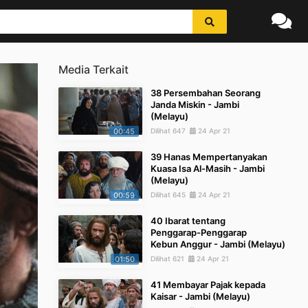
Media Terkait
38 Persembahan Seorang
Janda Miskin - Jambi
(Melayu)
00:45
Dilihat 647
24 Apr 21
39 Hanas Mempertanyakan
Kuasa Isa Al-Masih - Jambi
(Melayu)
00:59
Dilihat 645
24 Apr 21
40 Ibarat tentang
Penggarap-Penggarap
Kebun Anggur - Jambi (Melayu)
01:50
Dilihat 621
24 Apr 21
41 Membayar Pajak kepada
Kaisar - Jambi (Melayu)