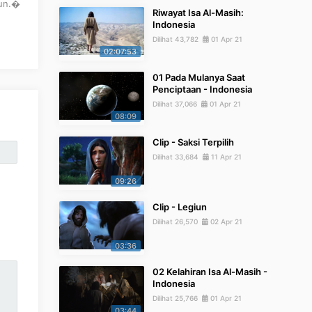
mun.�
Riwayat Isa Al-Masih:
Indonesia
Dilihat 43,782
01 Apr 21
02:07:53
01 Pada Mulanya Saat
Penciptaan - Indonesia
Dilihat 37,066
01 Apr 21
08:09
Clip - Saksi Terpilih
Dilihat 33,684
11 Apr 21
09:26
Clip - Legiun
Dilihat 26,570
02 Apr 21
03:36
02 Kelahiran Isa Al-Masih -
Indonesia
Dilihat 25,766
01 Apr 21
03:44