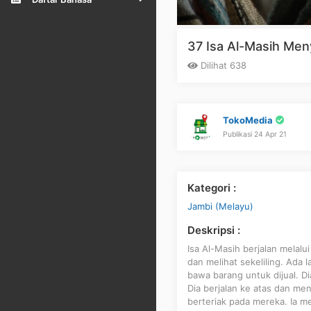
37 Isa Al-Masih Meny
Dilihat 638
TokoMedia
Publikasi 24 Apr 21
Kategori :
Jambi (Melayu)
Deskripsi :
Isa Al-Masih berjalan melal
dan melihat sekeliling. Ada
bawa barang untuk dijual. Di
Dia berjalan ke atas dan me
berteriak pada mereka. Ia m