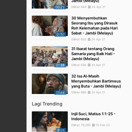
Jambi (Melayu)
00:29
Dilihat 646
24 Apr 21
30 Menyembuhkan
Seorang Ibu yang Dirasuk
Roh Kelemahan pada Hari
Sabat - Jambi (Melayu)
01:57
Dilihat 620
24 Apr 21
31 Ibarat tentang Orang
Samaria yang Baik Hati -
Jambi (Melayu)
01:38
Dilihat 636
24 Apr 21
32 Isa Al-Masih
Menyembuhkan Bartimeus
yang Buta - Jambi (Melayu)
01:44
Dilihat 686
24 Apr 21
Lagi Trending
Injil Suci, Matius 1:1-25 -
Indonesia
Dilihat 78,295
15 Feb 23
6:04