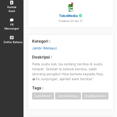
Kontak
Kami
TokoMedia
Publikasi 24 Apr 21
FB
Messenger
Kategori :
Daftar Bahasa
Jambi (Melayu)
Deskripsi :
Pada suatu kali, Isa sedang berdoa di suatu
tempat. Setelah Ia selesai berdoa, salah
seorang pengikut-Nya berkata kepada-Nya,
�Ya Junjungan, ajarilah kami berdoa."
Tags :
IsaAlMasih
JambiMelayu
DoaBapaKami