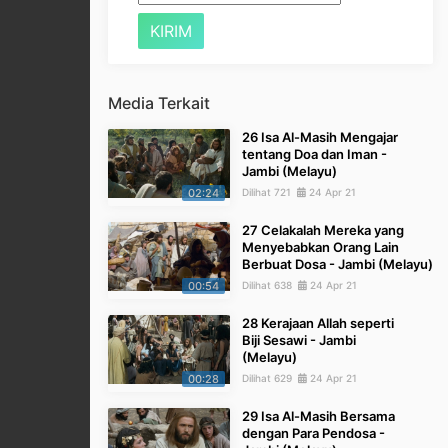
Media Terkait
26 Isa Al-Masih Mengajar
tentang Doa dan Iman -
Jambi (Melayu)
02:24
Dilihat 721
24 Apr 21
27 Celakalah Mereka yang
Menyebabkan Orang Lain
Berbuat Dosa - Jambi (Melayu)
00:54
Dilihat 638
24 Apr 21
28 Kerajaan Allah seperti
Biji Sesawi - Jambi
(Melayu)
00:28
Dilihat 629
24 Apr 21
29 Isa Al-Masih Bersama
dengan Para Pendosa -