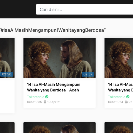
k “#IsaAlMasihMengampuniWanitayangBerdosa”
02:56
02:57
14 Isa Al-Masih Mengampuni
14 Isa Al-Ma
Wanita yang Berdosa - Aceh
Wanita yang 
Tokomedia
Tokomedia
Dilihat 885
19 Apr 21
Dilihat 924
22 