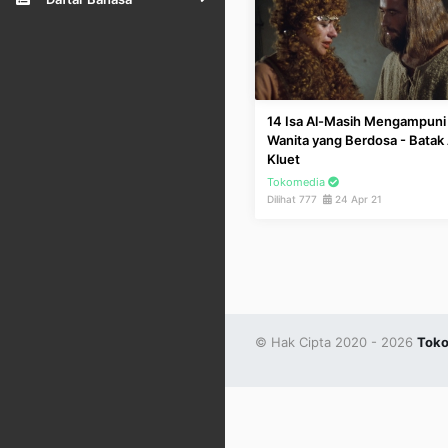
14 Isa Al-Masih Mengampuni
Wanita yang Berdosa - Batak 
Kluet
Tokomedia
Dilihat 777
24 Apr 21
© Hak Cipta 2020 - 2026
Toko