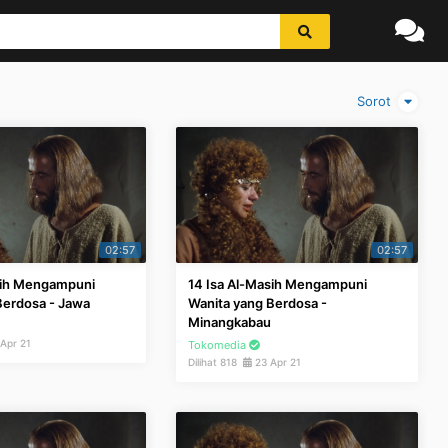
Sorot
02:57
02:57
sih Mengampuni
14 Isa Al-Masih Mengampuni
Berdosa - Jawa
Wanita yang Berdosa -
Minangkabau
Apr 21
Tokomedia
Dilihat 818
23 Apr 21