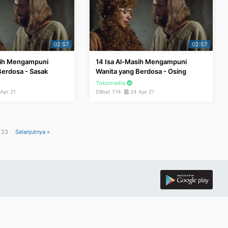
02:57
02:57
sih Mengampuni
14 Isa Al-Masih Mengampuni
Berdosa - Sasak
Wanita yang Berdosa - Osing
Tokomedia
Apr 21
Dilihat 774
24 Apr 21
i 23
Selanjutnya »