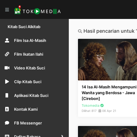
Kitab Suci Alkitab
Hasil pencarian untu
Film Isa Al-Masih
Film Ikatan Ilahi
Video Kitab Suci
Clip Kitab Suci
14 Isa Al-Masih Mengampuni
Wanita yang Berdosa - Jawa
Aplikasi Kitab Suci
[Cirebon]
Tokomedia
Kontak Kami
Dilihat 817
06 Apr 21
FB Messenger
Daftar Bahasa