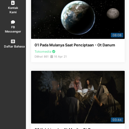
Kontak
Kami
FB
Messenger
08:08
01 Pada Mulanya Saat Penciptaan - Ot Danum
Daftar Bahasa
Tokomedia
Dilihat 861
16 Apr 21
03:44