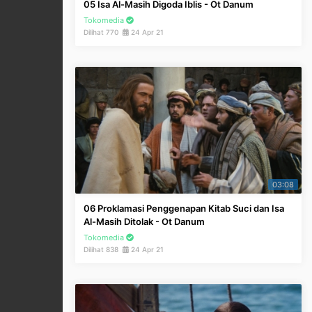
05 Isa Al-Masih Digoda Iblis - Ot Danum
Tokomedia
Dilihat 770
24 Apr 21
03:08
06 Proklamasi Penggenapan Kitab Suci dan Isa
Al-Masih Ditolak - Ot Danum
Tokomedia
Dilihat 838
24 Apr 21