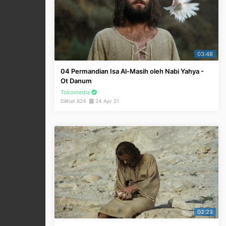
03:48
04 Permandian Isa Al-Masih oleh Nabi Yahya -
Ot Danum
Tokomedia
Dilihat 824
24 Apr 21
02:23