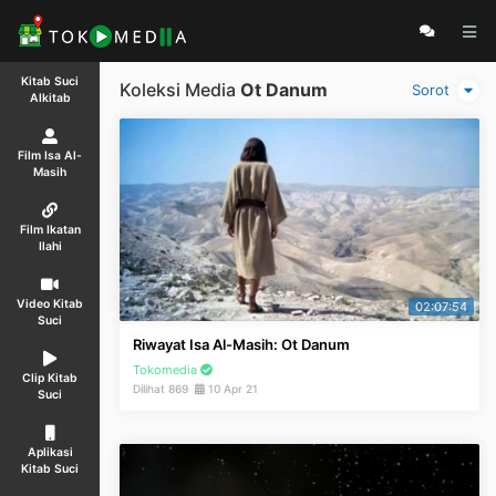
Kitab Suci
Koleksi Media
Ot Danum
Sorot
Alkitab
Film Isa Al-
Masih
Film Ikatan
Ilahi
Video Kitab
02:07:54
Suci
Riwayat Isa Al-Masih: Ot Danum
Tokomedia
Clip Kitab
Dilihat 869
10 Apr 21
Suci
Aplikasi
Kitab Suci