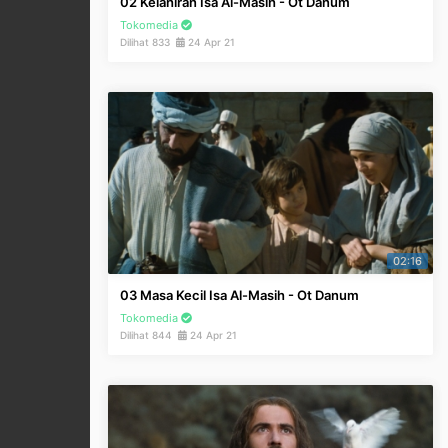
02 Kelahiran Isa Al-Masih - Ot Danum
Tokomedia
Dilihat 833
24 Apr 21
02:16
03 Masa Kecil Isa Al-Masih - Ot Danum
Tokomedia
Dilihat 844
24 Apr 21