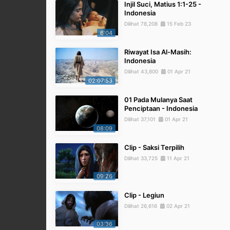
Injil Suci, Matius 1:1-25 -
Indonesia
Dilihat 78,208
15 Feb 23
6:04
Riwayat Isa Al-Masih:
Indonesia
Dilihat 43,800
01 Apr 21
02:07:53
01 Pada Mulanya Saat
Penciptaan - Indonesia
Dilihat 37,101
01 Apr 21
08:09
Clip - Saksi Terpilih
Dilihat 33,725
11 Apr 21
09:26
Clip - Legiun
Dilihat 26,616
02 Apr 21
03:36