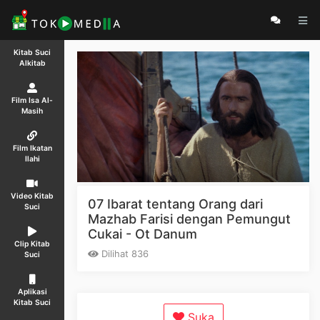
Kitab Suci
Alkitab
Film Isa Al-
Masih
Film Ikatan
Ilahi
Video Kitab
07 Ibarat tentang Orang dari
Suci
Mazhab Farisi dengan Pemungut
Cukai - Ot Danum
Clip Kitab
Dilihat 836
Suci
Aplikasi
Kitab Suci
Suka