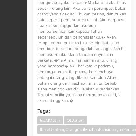
mengucap syukur kepada-Mu karena aku tidak
seperti orang lain. Aku bukan perampas, bukan
orang yang tidak adil, bukan pezina, dan bukan
pula seperti pemungut cukai ini. Aku berpuasa
dua kali seminggu dan aku pun
mempersembahkan kepada Tuhan
sepersepuluh dari penghasilanku.� Akan
tetapi, pemungut cukai itu berdiri jauh-jauh
dan tidak berani menengadah ke langit. Sambil
memukul-mukul dada tanda menyesal ia
berkata, �Ya Allah, kasihanilah aku, orang
yang berdosa!� Aku berkata kepadamu,
pemungut cukai itu pulang ke rumahnya
sebagai orang yang dibenarkan oleh Allah,
bukan orang dari mazhab Farisi itu. Sebab
siapa meninggikan diri, ia akan direndahkan.
Tetapi sebaliknya, siapa merendahkan diri, ia
akan ditinggikan.�
Tags :
IsaAlMasih
OtDanum
IbarattentangOrangdariMazhabFarisidenganPemun