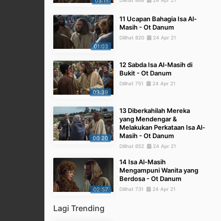
03:11
Dilihat 869
24 Apr 21
11 Ucapan Bahagia Isa Al-
Masih - Ot Danum
Dilihat 820
24 Apr 21
01:03
12 Sabda Isa Al-Masih di
Bukit - Ot Danum
Dilihat 751
24 Apr 21
03:39
13 Diberkahilah Mereka
yang Mendengar &
Melakukan Perkataan Isa Al-
Masih - Ot Danum
00:20
Dilihat 652
24 Apr 21
14 Isa Al-Masih
Mengampuni Wanita yang
Berdosa - Ot Danum
02:57
Dilihat 731
24 Apr 21
Lagi Trending