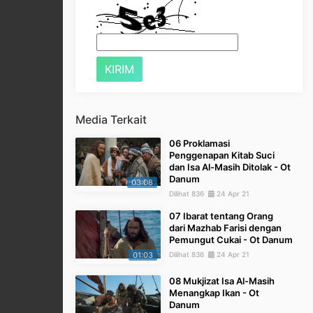
Media Terkait
06 Proklamasi
Penggenapan Kitab Suci
dan Isa Al-Masih Ditolak - Ot
Danum
03:08
Dilihat 836
24 Apr 21
07 Ibarat tentang Orang
dari Mazhab Farisi dengan
Pemungut Cukai - Ot Danum
01:03
Dilihat 836
24 Apr 21
08 Mukjizat Isa Al-Masih
Menangkap Ikan - Ot
Danum