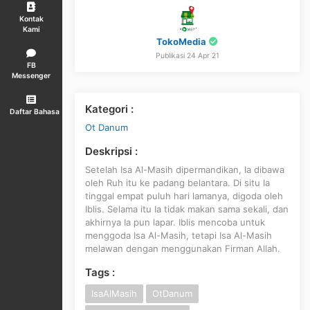
Kontak
Kami
TokoMedia
Publikasi 24 Apr 21
FB
Messenger
Kategori :
Daftar Bahasa
Ot Danum
Deskripsi :
Setelah Isa Al-Masih dipermandikan, Ia dibawa
oleh Ruh itu ke padang belantara. Di situ Ia
tinggal empat puluh hari lamanya, digoda oleh
Iblis. Selama itu Ia tidak makan sama sekali, dan
akhirnya Ia pun lapar. Iblis mencoba untuk
menggoda Isa Al-Masih, tetapi Isa Al-Masih
melawan dengan menggunakan Firman Allah.
Tags :
IsaAlMasih
OtDanum