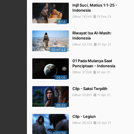
Injil Suci, Matius 1:1-25 -
Indonesia
Dilihat 78,149
15 Feb 23
6:04
Riwayat Isa Al-Masih:
Indonesia
Dilihat 43,755
01 Apr 21
02:07:53
01 Pada Mulanya Saat
Penciptaan - Indonesia
Dilihat 37,039
01 Apr 21
08:09
Clip - Saksi Terpilih
Dilihat 33,653
11 Apr 21
09:26
Clip - Legiun
Dilihat 26,523
02 Apr 21
03:36