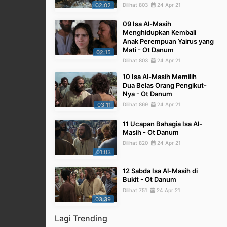
02:02
Dilihat 803
24 Apr 21
09 Isa Al-Masih
Menghidupkan Kembali
Anak Perempuan Yairus yang
Mati - Ot Danum
02:15
Dilihat 803
24 Apr 21
10 Isa Al-Masih Memilih
Dua Belas Orang Pengikut-
Nya - Ot Danum
03:11
Dilihat 869
24 Apr 21
11 Ucapan Bahagia Isa Al-
Masih - Ot Danum
Dilihat 820
24 Apr 21
01:03
12 Sabda Isa Al-Masih di
Bukit - Ot Danum
Dilihat 751
24 Apr 21
03:39
Lagi Trending