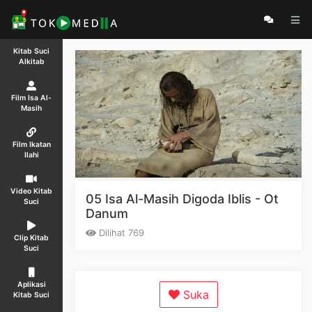
Kitab Suci
Alkitab
Film Isa Al-
Masih
Film Ikatan
Ilahi
Video Kitab
05 Isa Al-Masih Digoda Iblis - Ot
Suci
Danum
Dilihat 769
Clip Kitab
Suci
Aplikasi
Suka
Kitab Suci