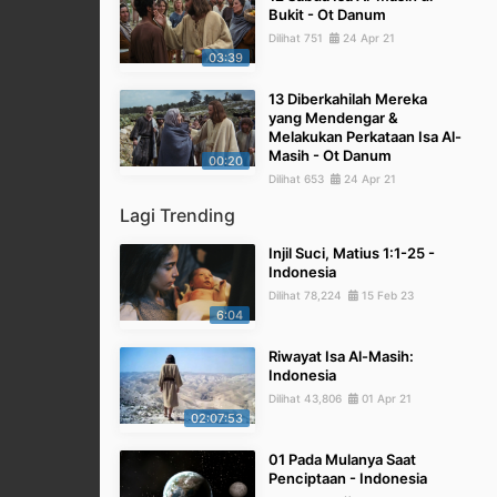
Bukit - Ot Danum
Dilihat 751
24 Apr 21
03:39
13 Diberkahilah Mereka
yang Mendengar &
Melakukan Perkataan Isa Al-
Masih - Ot Danum
00:20
Dilihat 653
24 Apr 21
Lagi Trending
Injil Suci, Matius 1:1-25 -
Indonesia
Dilihat 78,224
15 Feb 23
6:04
Riwayat Isa Al-Masih:
Indonesia
Dilihat 43,806
01 Apr 21
02:07:53
01 Pada Mulanya Saat
Penciptaan - Indonesia