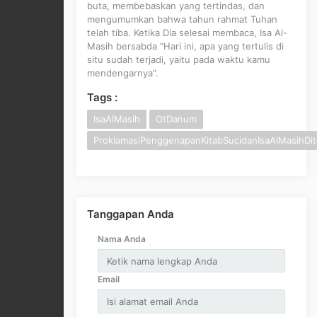
buta, membebaskan yang tertindas, dan
mengumumkan bahwa tahun rahmat Tuhan
telah tiba. Ketika Dia selesai membaca, Isa Al-
Masih bersabda "Hari ini, apa yang tertulis di
situ sudah terjadi, yaitu pada waktu kamu
mendengarnya".
Tags :
IsaAlMasih
OtDanum
ProklamasiPenggenapanKitabSucidanIsaAlMasihDit
Tanggapan Anda
Nama Anda
Email