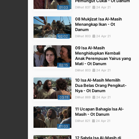
Pemungut Cukai - Ot Danum
01:03
Dilihat 837
24 Apr 21
08 Mukjizat Isa Al-Masih
Menangkap Ikan - Ot
Danum
02:02
Dilihat 803
24 Apr 21
09 Isa Al-Masih
Menghidupkan Kembali
Anak Perempuan Yairus yang
Mati - Ot Danum
02:15
Dilihat 803
24 Apr 21
10 Isa Al-Masih Memilih
Dua Belas Orang Pengikut-
Nya - Ot Danum
03:11
Dilihat 869
24 Apr 21
11 Ucapan Bahagia Isa Al-
Masih - Ot Danum
Dilihat 821
24 Apr 21
01:03
12 Sabda Isa Al-Masih di