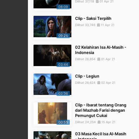
Dilihat 37,118
01 Apr 21
08:09
Clip - Saksi Terpilih
Dilihat 33,746
11 Apr 21
09:26
02 Kelahiran Isa Al-Masih -
Indonesia
Dilihat 26,854
01 Apr 21
03:44
Clip - Legiun
Dilihat 26,624
02 Apr 21
03:36
Clip - Ibarat tentang Orang
dari Mazhab Farisi dengan
Pemungut Cukai
00:55
Dilihat 24,254
15 Apr 21
03 Masa Kecil Isa Al-Masih