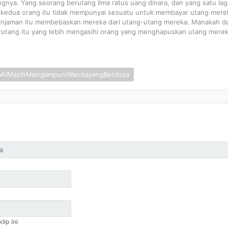
nya. Yang seorang berutang lima ratus uang dinara, dan yang satu lag
a kedua orang itu tidak mempunyai sesuatu untuk membayar utang mere
injaman itu membebaskan mereka dari utang-utang mereka. Manakah da
rutang itu yang lebih mengasihi orang yang menghapuskan utang merek
aAlMasihMengampuniWanitayangBerdosa
lip ini