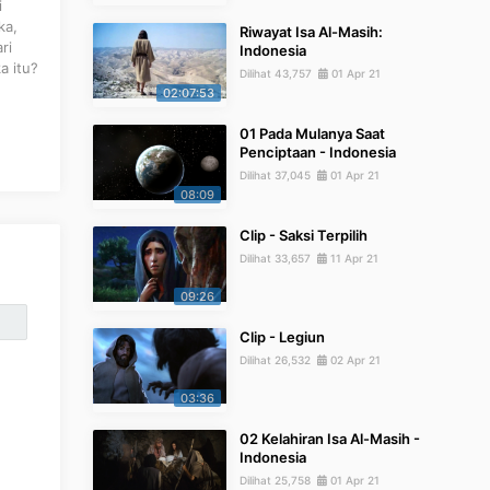
i
ka,
Riwayat Isa Al-Masih:
ri
Indonesia
a itu?
Dilihat 43,757
01 Apr 21
02:07:53
01 Pada Mulanya Saat
Penciptaan - Indonesia
Dilihat 37,045
01 Apr 21
08:09
Clip - Saksi Terpilih
Dilihat 33,657
11 Apr 21
09:26
Clip - Legiun
Dilihat 26,532
02 Apr 21
03:36
02 Kelahiran Isa Al-Masih -
Indonesia
Dilihat 25,758
01 Apr 21