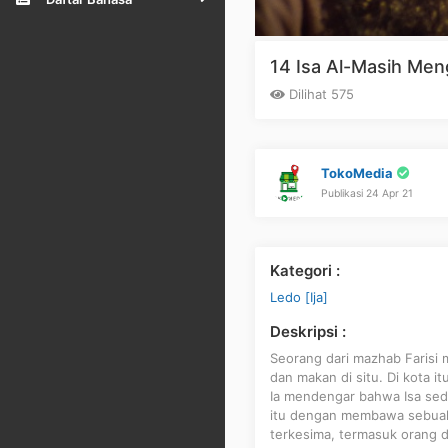
14 Isa Al-Masih Men
Dilihat 575
TokoMedia
Publikasi 24 Apr 21
Kategori :
Ledo [Ija]
Deskripsi :
Seorang dari mazhab Farisi 
dan makan di situ. Di kota 
Ia mendengar bahwa Isa seda
itu dengan membawa sebuah 
terkesima, termasuk orang 