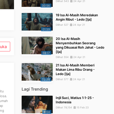
Dilihat 543
24 Apr 21
00:56
19 Isa Al-Masih Meredakan
Angin Ribut - Ledo [Ija]
Dilihat 527
24 Apr 21
01:59
20 Isa Al-Masih
Menyembuhkan Seorang
uka
yang Dikuasai Roh Jahat - Ledo
[Ija]
02:17
Dilihat 554
24 Apr 21
21 Isa Al-Masih Memberi
Makan Lima Ribu Orang -
Ledo [Ija]
02:30
Dilihat 577
24 Apr 21
Lagi Trending
itu
dosa.
Injil Suci, Matius 1:1-25 -
rumah
Indonesia
ap
Dilihat 78,154
15 Feb 23
ang
6:04