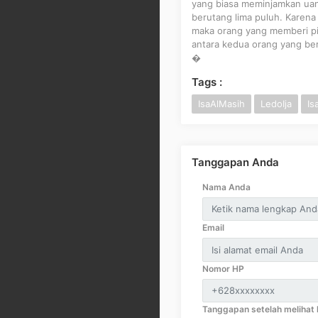
yang biasa meminjamkan uang
berutang lima puluh. Karen
maka orang yang memberi p
antara kedua orang yang be
�
Tags :
IsaAlMasih
LedoIja
Is
Tanggapan Anda
Nama Anda
Email
Nomor HP
Tanggapan setelah melihat k