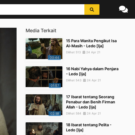
Media Terkait
15 Para Wanita Pengikut Isa
Al-Masih - Ledo [Ija]
Dilihat 513
24 Apr 21
00:44
16 Nabi Yahya dalam Penjara
- Ledo [Ija]
Dilihat 543
24 Apr 21
01:57
17 Ibarat tentang Seorang
Penabur dan Benih Firman
Allah - Ledo [Ija]
02:19
Dilihat 584
24 Apr 21
18 Ibarat tentang Pelita -
Ledo [Ija]