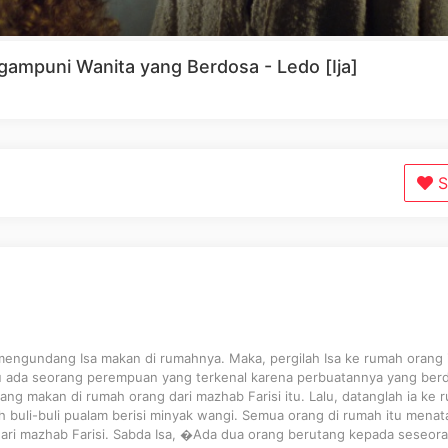
gampuni Wanita yang Berdosa - Ledo [Ija]
S
mengundang Isa makan di rumahnya. Maka, pergilah Isa ke rumah orang 
itu ada seorang perempuan yang terkenal karena perbuatannya yang ber
ng makan di rumah orang dari mazhab Farisi itu. Lalu, datanglah ia ke 
buli-buli pualam berisi minyak wangi. Semua orang di rumah itu menat
dari mazhab Farisi. Sabda Isa, �Ada dua orang berutang kepada seseor