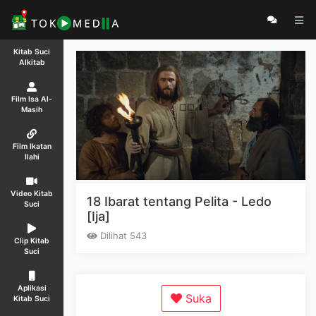
Kitab Suci
Alkitab
Film Isa Al-
Masih
Film Ikatan
Ilahi
Video Kitab
18 Ibarat tentang Pelita - Ledo
Suci
[Ija]
Dilihat 543
Clip Kitab
Suci
Aplikasi
Suka
Kitab Suci