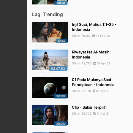
00:58
Lagi Trending
Injil Suci, Matius 1:1-25 -
Indonesia
Dilihat 78,187
15 Feb 23
6:04
Riwayat Isa Al-Masih:
Indonesia
Dilihat 43,785
01 Apr 21
02:07:53
01 Pada Mulanya Saat
Penciptaan - Indonesia
Dilihat 37,078
01 Apr 21
08:09
Clip - Saksi Terpilih
Dilihat 33,702
11 Apr 21
09:26