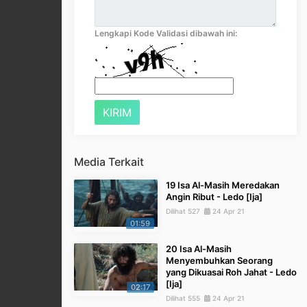
Lengkapi Kode Validasi dibawah ini:
Media Terkait
19 Isa Al-Masih Meredakan
Angin Ribut - Ledo [Ija]
Dilihat 527
24 Apr 21
01:59
20 Isa Al-Masih
Menyembuhkan Seorang
yang Dikuasai Roh Jahat - Ledo
[Ija]
02:17
Dilihat 555
24 Apr 21