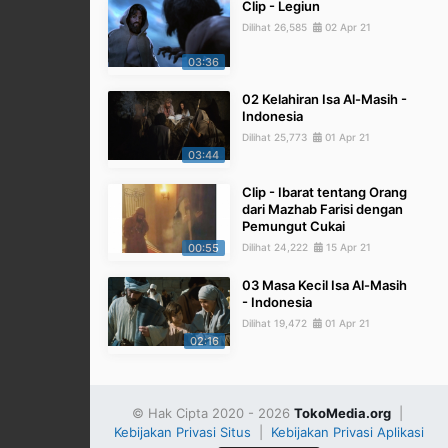
Clip - Legiun
Dilihat 26,585
02 Apr 21
03:36
02 Kelahiran Isa Al-Masih -
Indonesia
Dilihat 25,773
01 Apr 21
03:44
Clip - Ibarat tentang Orang
dari Mazhab Farisi dengan
Pemungut Cukai
00:55
Dilihat 24,222
15 Apr 21
03 Masa Kecil Isa Al-Masih
- Indonesia
Dilihat 19,472
01 Apr 21
02:16
© Hak Cipta 2020 - 2026
TokoMedia.org
|
Kebijakan Privasi Situs
|
Kebijakan Privasi Aplikasi