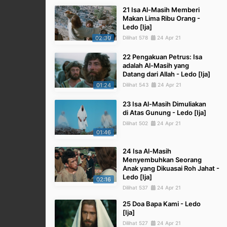
21 Isa Al-Masih Memberi
Makan Lima Ribu Orang -
Ledo [Ija]
02:30
Dilihat 578
24 Apr 21
22 Pengakuan Petrus: Isa
adalah Al-Masih yang
Datang dari Allah - Ledo [Ija]
01:24
Dilihat 543
24 Apr 21
23 Isa Al-Masih Dimuliakan
di Atas Gunung - Ledo [Ija]
Dilihat 502
24 Apr 21
01:46
24 Isa Al-Masih
Menyembuhkan Seorang
Anak yang Dikuasai Roh Jahat -
Ledo [Ija]
02:16
Dilihat 537
24 Apr 21
25 Doa Bapa Kami - Ledo
[Ija]
Dilihat 527
24 Apr 21