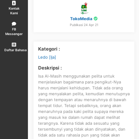
Kontak
Kami
TokoMedia
Publikasi 24 Apr 21
FB
Messenger
Kategori :
Daftar Bahasa
Ledo [Ija]
Deskripsi :
Isa Al-Masih menggunakan pelita untuk
menjelaskan bagaimana para pengikut-Nya
harus menjalani kehidupan. Tidak ada orang
yang menyalakan pelita, kemudian menutupnya
dengan tempayan atau menaruhnya di bawah
tempat tidur. Tetapi sebaliknya, orang akan
menaruhnya pada kaki pelita supaya mereka
yang masuk ke dalam rumah dapat melihat
terangnya. Karena tidak ada sesuatu yang
tersembunyi yang tidak akan dinyatakan, dan
tidak ada satu rahasia pun yang tidak akan