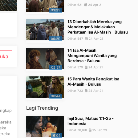
Dilihat 621
24 Apr 21
03:39
13 Diberkahilah Mereka yang
Mendengar & Melakukan
Perkataan Isa Al-Masih - Bulusu
00:20
Dilihat 547
24 Apr 21
14 Isa Al-Masih
Mengampuni Wanita yang
uka
Berdosa - Bulusu
02:57
Dilihat 579
24 Apr 21
15 Para Wanita Pengikut Isa
Al-Masih - Bulusu
Dilihat 723
24 Apr 21
00:44
Lagi Trending
angkap
Injil Suci, Matius 1:1-25 -
mereka
Indonesia
reka
Dilihat 78,168
15 Feb 23
ereka
6:04