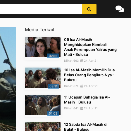
Media Terkait
09 Isa Al-Masih
Menghidupkan Kembali
Anak Perempuan Yairus yang
Mati - Bulusu
02:15
Dilihat 663
24 Apr 21
10 Isa Al-Masih Memilih Dua
Belas Orang Pengikut-Nya -
Bulusu
03:11
Dilihat 674
24 Apr 21
11 Ucapan Bahagia Isa Al-
Masih - Bulusu
Dilihat 641
24 Apr 21
01:03
12 Sabda Isa Al-Masih di
Bukit - Bulusu