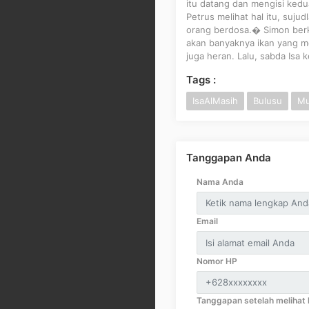
itu datang dan mengisi ked
Petrus melihat hal itu, suju
orang berdosa.� Simon berk
akan banyaknya ikan yang m
juga heran. Lalu, sabda Isa
Tags :
IsaAlMasih
Bulusu
Mu
Tanggapan Anda
Nama Anda
Email
Nomor HP
Tanggapan setelah melihat k