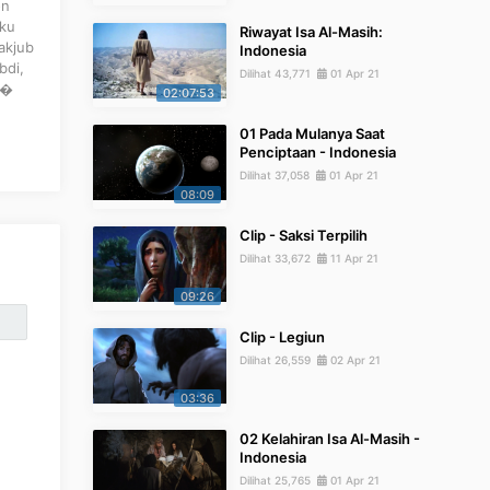
on
aku
Riwayat Isa Al-Masih:
akjub
Indonesia
bdi,
Dilihat 43,771
01 Apr 21
.�
02:07:53
01 Pada Mulanya Saat
Penciptaan - Indonesia
Dilihat 37,058
01 Apr 21
08:09
Clip - Saksi Terpilih
Dilihat 33,672
11 Apr 21
09:26
Clip - Legiun
Dilihat 26,559
02 Apr 21
03:36
02 Kelahiran Isa Al-Masih -
Indonesia
Dilihat 25,765
01 Apr 21