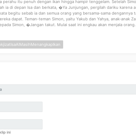
ua perahu itu penuh dengan ikan hingga hampir tenggelam. Setelah Sim
dlah ia di depan Isa dan berkata, �Ya Junjungan, pergilah dariku karena 
ata begitu sebab ia dan semua orang yang bersama-sama dengannya t
ereka dapat. Teman-teman Simon, yaitu Yakub dan Yahya, anak-anak Za
 kepada Simon, �Jangan takut. Mulai saat ini engkau akan menjala orang
kjizatIsaAlMasihMenangkapIkan
lip ini