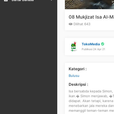
08 Mukjizat Isa Al-
Dilihat 643
TokoMedia
Publikasi 24 Apr 21
Kategori :
Bulusu
Deskripsi :
Isa bersabda kepada Simon,
ikan.� Simon menjawab, �Tu
didapat. Akan tetapi, kare
menebarkan jala mereka dan 
memanggil teman-teman mer