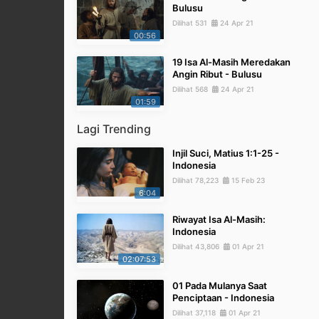
Bulusu
Dilihat 531
24 Apr 21
00:56
19 Isa Al-Masih Meredakan
Angin Ribut - Bulusu
Dilihat 568
24 Apr 21
01:59
Lagi Trending
Injil Suci, Matius 1:1-25 -
Indonesia
Dilihat 78,223
15 Feb 23
6:04
Riwayat Isa Al-Masih:
Indonesia
Dilihat 43,806
01 Apr 21
02:07:53
01 Pada Mulanya Saat
Penciptaan - Indonesia
Dilihat 37,118
01 Apr 21