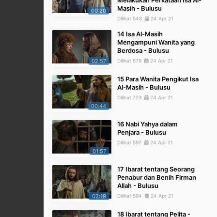
Melakukan Perkataan Isa Al-
Masih - Bulusu
00:20
Dilihat 548
24 Apr 21
14 Isa Al-Masih
Mengampuni Wanita yang
Berdosa - Bulusu
02:57
Dilihat 579
24 Apr 21
15 Para Wanita Pengikut Isa
Al-Masih - Bulusu
Dilihat 723
24 Apr 21
00:44
16 Nabi Yahya dalam
Penjara - Bulusu
Dilihat 597
24 Apr 21
01:57
17 Ibarat tentang Seorang
Penabur dan Benih Firman
Allah - Bulusu
02:19
Dilihat 594
24 Apr 21
18 Ibarat tentang Pelita -