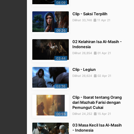
08:09
Clip - Saksi Terpilih
Dilihat 33,746
11 Apr 21
09:26
02 Kelahiran Isa Al-Masih -
Indonesia
Dilihat 26,854
01 Apr 21
03:44
Clip - Legiun
Dilihat 26,624
02 Apr 21
03:36
Clip - Ibarat tentang Orang
dari Mazhab Farisi dengan
Pemungut Cukai
00:55
Dilihat 24,252
15 Apr 21
03 Masa Kecil Isa Al-Masih
- Indonesia