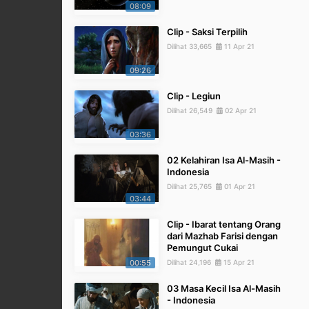
08:09
Clip - Saksi Terpilih
Dilihat 33,665
11 Apr 21
09:26
Clip - Legiun
Dilihat 26,549
02 Apr 21
03:36
02 Kelahiran Isa Al-Masih -
Indonesia
Dilihat 25,765
01 Apr 21
03:44
Clip - Ibarat tentang Orang
dari Mazhab Farisi dengan
Pemungut Cukai
00:55
Dilihat 24,196
15 Apr 21
03 Masa Kecil Isa Al-Masih
- Indonesia