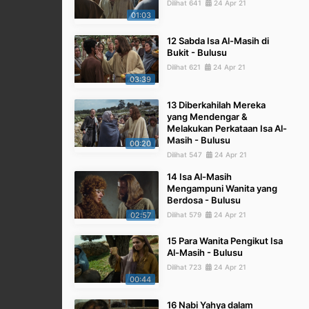
Dilihat 641
24 Apr 21
01:03
12 Sabda Isa Al-Masih di
Bukit - Bulusu
Dilihat 621
24 Apr 21
03:39
13 Diberkahilah Mereka
yang Mendengar &
Melakukan Perkataan Isa Al-
Masih - Bulusu
00:20
Dilihat 547
24 Apr 21
14 Isa Al-Masih
Mengampuni Wanita yang
Berdosa - Bulusu
02:57
Dilihat 579
24 Apr 21
15 Para Wanita Pengikut Isa
Al-Masih - Bulusu
Dilihat 723
24 Apr 21
00:44
16 Nabi Yahya dalam