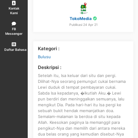
Kontak
Kami
TokoMedia
Publikasi 24 Apr 21
FB
Messenger
Kategori :
Daftar Bahasa
Bulusu
Deskripsi :
Setelah itu, Isa keluar dari situ dan pergi.
Dilihat-Nya seorang pemungut cukai bernama
Lewi duduk di tempat pembayaran cukai.
Sabda Isa kepadanya, �Ikutlah Aku.� Lewi
pun berdiri dan meninggalkan semuanya, lalu
mengikut Dia. Pada hari-hari itu Isa pergi ke
sebuah bukit hendak memanjatkan doa.
Semalam-malaman Ia berdoa di situ kepada
Allah. Keesokan paginya Ia memanggil para
pengikut-Nya dan memilih dari antara mereka
dua belas orang yang kemudian disebut-Nya