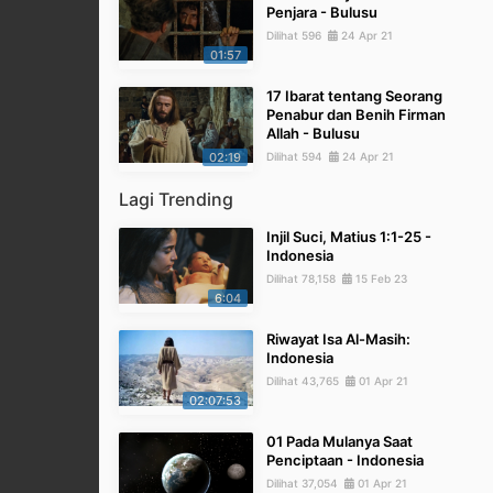
Penjara - Bulusu
Dilihat 596
24 Apr 21
01:57
17 Ibarat tentang Seorang
Penabur dan Benih Firman
Allah - Bulusu
02:19
Dilihat 594
24 Apr 21
Lagi Trending
Injil Suci, Matius 1:1-25 -
Indonesia
Dilihat 78,158
15 Feb 23
6:04
Riwayat Isa Al-Masih:
Indonesia
Dilihat 43,765
01 Apr 21
02:07:53
01 Pada Mulanya Saat
Penciptaan - Indonesia
Dilihat 37,054
01 Apr 21