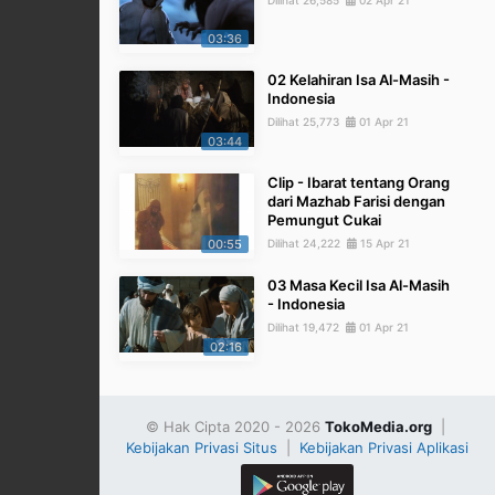
Dilihat 26,585
02 Apr 21
03:36
02 Kelahiran Isa Al-Masih -
Indonesia
Dilihat 25,773
01 Apr 21
03:44
Clip - Ibarat tentang Orang
dari Mazhab Farisi dengan
Pemungut Cukai
00:55
Dilihat 24,222
15 Apr 21
03 Masa Kecil Isa Al-Masih
- Indonesia
Dilihat 19,472
01 Apr 21
02:16
© Hak Cipta 2020 - 2026
TokoMedia.org
|
Kebijakan Privasi Situs
|
Kebijakan Privasi Aplikasi