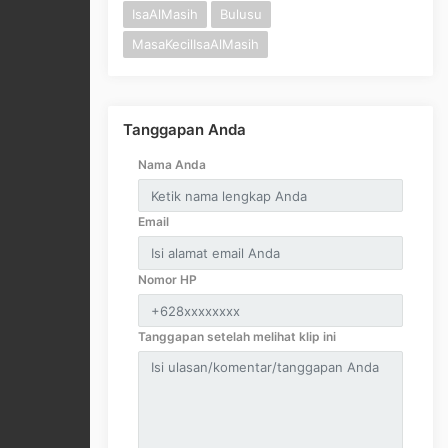
IsaAlMasih
Bulusu
MasaKecilIsaAlMasih
Tanggapan Anda
Nama Anda
Email
Nomor HP
Tanggapan setelah melihat klip ini