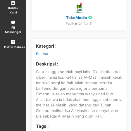
Kontak
Kami
TokoMedia
Publikasi 24 Apr 21
FB
Messenger
Kategori :
Daftar Bahasa
Bulusu
Deskripsi :
Satu minggu setelah bayi lahir, Dia dikhitan dan
diberi nama Isa. Ketika Isa Al-Masih masih kecil,
mereka pergi ke Bait Allah tempat mereka
bertemu dengan seorang pria bernama
Simeon. Ia telah menerima wahyu dari Ruh
Allah bahwa ia tidak akan meninggal sebelum ia
melihat Al-Masih, yang datang dari Tuhan.
Simeon melihat Isa Al-Masih dan menyatakan
Dia sebagai Al-Masih yang dijanjikan.
Tags :