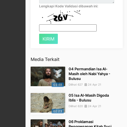
Lengkapi Kode Validasi dibawah ini:
Media Terkait
04 Permandian Isa Al-
Masih oleh Nabi Yahya -
Bulusu
03:48
Dilihat 627
24 Apr 21
05 Isa Al-Masih Digoda
Iblis - Bulusu
Dilihat 620
24 Apr 21
02:23
06 Proklamasi
Penggenapan Kitab Suci