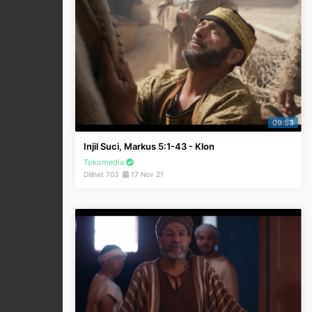
09:53
Injil Suci, Markus 5:1-43 - Klon
Tokomedia
Dilihat 703
17 Nov 21