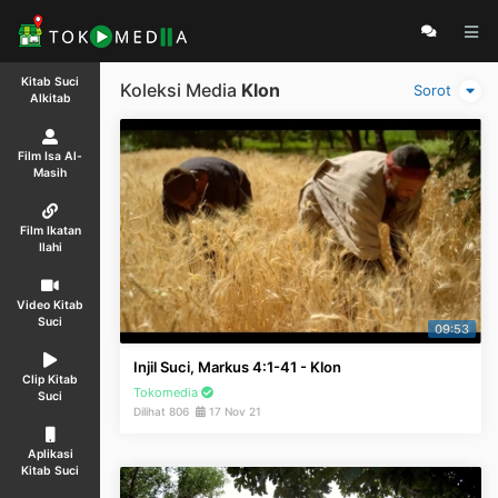
Kitab Suci
Koleksi Media
Klon
Sorot
Alkitab
Film Isa Al-
Masih
Film Ikatan
Ilahi
Video Kitab
Suci
09:53
Injil Suci, Markus 4:1-41 - Klon
Clip Kitab
Tokomedia
Suci
Dilihat 806
17 Nov 21
Aplikasi
Kitab Suci