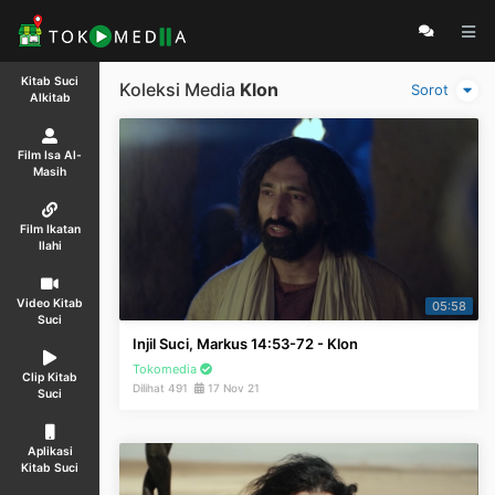
Kitab Suci
Koleksi Media
Klon
Sorot
Alkitab
Film Isa Al-
Masih
Film Ikatan
Ilahi
Video Kitab
05:58
Suci
Injil Suci, Markus 14:53-72 - Klon
Tokomedia
Clip Kitab
Dilihat 491
17 Nov 21
Suci
Aplikasi
Kitab Suci