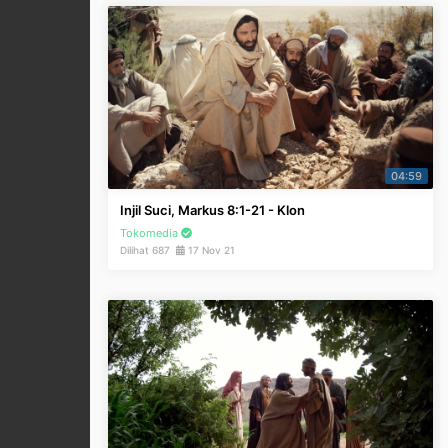
04:59
Injil Suci, Markus 8:1-21 - Klon
Tokomedia
Dilihat 687
17 Nov 21