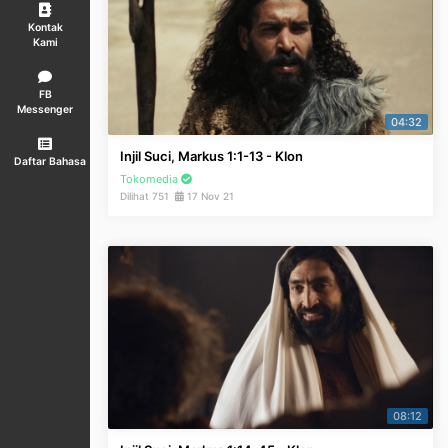
Kontak
Kami
FB
Messenger
04:32
Injil Suci, Markus 1:1-13 - Klon
Daftar Bahasa
Tokomedia
Dilihat 751
17 Nov 21
08:12