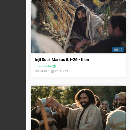
09:12
Injil Suci, Markus 6:1-29 - Klon
Tokomedia
Dilihat 678
17 Nov 21